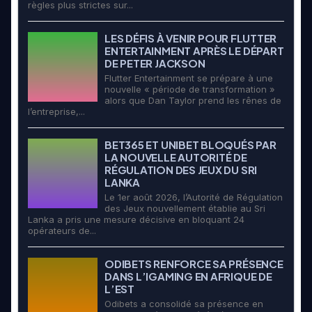
règles plus strictes sur...
LES DÉFIS À VENIR POUR FLUTTER
ENTERTAINMENT APRÈS LE DÉPART
DE PETER JACKSON
Flutter Entertainment se prépare à une
nouvelle « période de transformation »
alors que Dan Taylor prend les rênes de
l’entreprise,...
BET365 ET UNIBET BLOQUÉS PAR
LA NOUVELLE AUTORITÉ DE
RÉGULATION DES JEUX DU SRI
LANKA
Le 1er août 2026, l’Autorité de Régulation
des Jeux nouvellement établie au Sri
Lanka a pris une mesure décisive en bloquant 24
opérateurs de...
ODIBETS RENFORCE SA PRÉSENCE
DANS L’IGAMING EN AFRIQUE DE
L’EST
Odibets a consolidé sa présence en