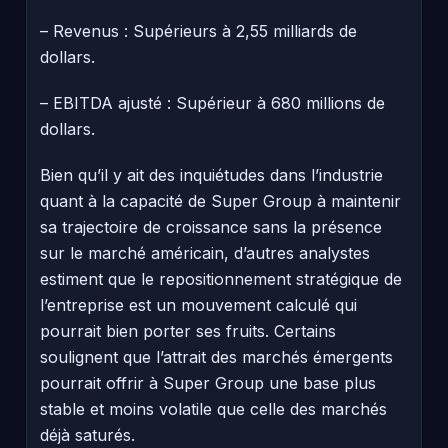
– Revenus : Supérieurs à 2,55 milliards de
dollars.
– EBITDA ajusté : Supérieur à 680 millions de
dollars.
Bien qu’il y ait des inquiétudes dans l’industrie
quant à la capacité de Super Group à maintenir
sa trajectoire de croissance sans la présence
sur le marché américain, d’autres analystes
estiment que le repositionnement stratégique de
l’entreprise est un mouvement calculé qui
pourrait bien porter ses fruits. Certains
soulignent que l’attrait des marchés émergents
pourrait offrir à Super Group une base plus
stable et moins volatile que celle des marchés
déjà saturés.