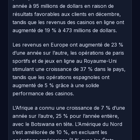
année à 95 millions de dollars en raison de
résultats favorables aux clients en décembre,
tandis que les revenus des casinos en ligne ont
augmenté de 19 % à 473 millions de dollars.
Les revenus en Europe ont augmenté de 23 %
d’une année sur l’autre, les opérations de paris
sportifs et de jeux en ligne au Royaume-Uni
stimulant une croissance de 37 % dans le pays,
tandis que les opérations espagnoles ont
augmenté de 5 % grâce à une solide
performance des casinos.
L’Afrique a connu une croissance de 7 % d’une
année sur l’autre, 25 % pour l’année entière,
avec le Botswana en tête. L’Amérique du Nord
s’est améliorée de 10 %, en excluant les