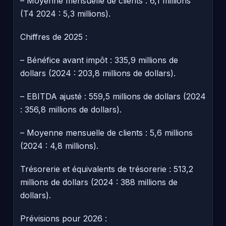
– Moyenne mensuelle de clients : 6,1 millions
(T4 2024 : 5,3 millions).
Chiffres de 2025 :
– Bénéfice avant impôt : 335,9 millions de
dollars (2024 : 203,8 millions de dollars).
– EBITDA ajusté : 559,5 millions de dollars (2024
: 356,8 millions de dollars).
– Moyenne mensuelle de clients : 5,6 millions
(2024 : 4,8 millions).
Trésorerie et équivalents de trésorerie : 513,2
millions de dollars (2024 : 388 millions de
dollars).
Prévisions pour 2026 :