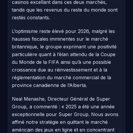
casinos excellant dans ces deux marchés,
tandis que les revenus du reste du monde sont
restés constants.
L’optimisme reste élevé pour 2026, malgré les
hausses fiscales imminentes sur le marché
britannique, le groupe exprimant une positivité
particulière quant à l’élan attendu de la Coupe
du Monde de la FIFA ainsi qu’à une possible
croissance due au réinvestissement et à la
réglementation du marché commercial de la
province canadienne de l’Alberta.
Neal Menashe, Directeur Général de Super
Group, a commenté : « 2025 a été une année
exceptionnelle pour Super Group. Nous avons
affiné notre stratégie en quittant le marché
américain des jeux en ligne et en concentrant