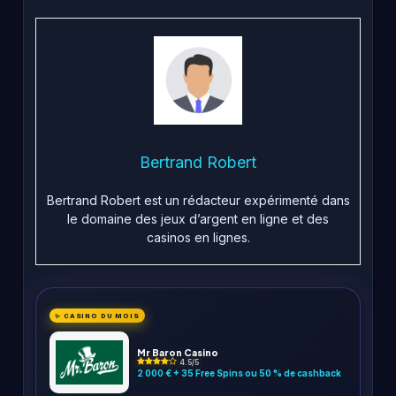
Bertrand Robert
Bertrand Robert est un rédacteur expérimenté dans
le domaine des jeux d’argent en ligne et des
casinos en lignes.
✨ CASINO DU MOIS
Mr Baron Casino
4.5/5
2 000 € + 35 Free Spins ou 50 % de cashback