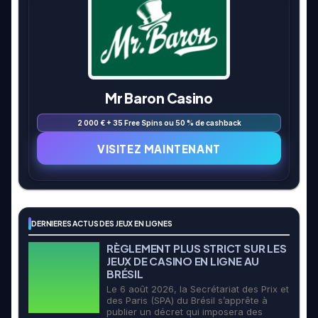
Mr Baron Casino
2 000 € + 35 Free Spins ou 50 % de cashback
VISITEZ MAINTENANT
DERNIERES ACTUS DES JEUX EN LIGNES
RÈGLEMENT PLUS STRICT SUR LES
JEUX DE CASINO EN LIGNE AU
BRÉSIL
Le 6 août 2026, la Secrétariat des Prix et
des Paris (SPA) du Brésil s’apprête à
publier un décret qui imposera des