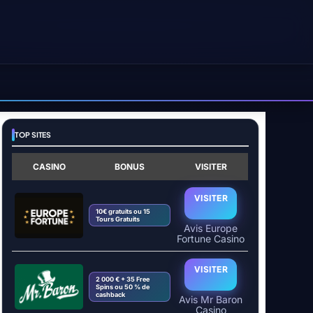
TOP SITES
CASINO
BONUS
VISITER
VISITER
10€ gratuits ou 15
Tours Gratuits
Avis Europe
Fortune Casino
VISITER
2 000 € + 35 Free
Spins ou 50 % de
cashback
Avis Mr Baron
Casino