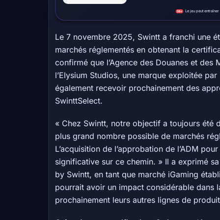
Le jeu peut entraîne
18+
Le 7 novembre 2025, Swintt a franchi une é
marchés réglementés en obtenant la certifica
confirmé que l’Agence des Douanes et des Mo
l’Elysium Studios, une marque exploitée par 
également recevoir prochainement des appro
SwinttSelect.
« Chez Swintt, notre objectif a toujours été 
plus grand nombre possible de marchés rég
L’acquisition de l’approbation de l’ADM pour
significative sur ce chemin. » Il a exprimé 
by Swintt, en tant que marché iGaming établ
pourrait avoir un impact considérable dans la 
prochainement leurs autres lignes de produi