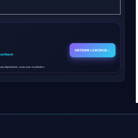
OBTENIR LE BONUS
→
 cashback
r une dépendance. Jouez avec modération.