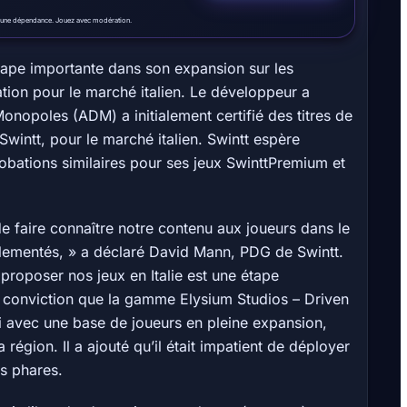
r une dépendance. Jouez avec modération.
tape importante dans son expansion sur les
tion pour le marché italien. Le développeur a
nopoles (ADM) a initialement certifié des titres de
Swintt, pour le marché italien. Swintt espère
bations similaires pour ses jeux SwinttPremium et
de faire connaître notre contenu aux joueurs dans le
lementés, » a déclaré David Mann, PDG de Swintt.
 proposer nos jeux en Italie est une étape
sa conviction que la gamme Elysium Studios – Driven
i avec une base de joueurs en pleine expansion,
région. Il a ajouté qu’il était impatient de déployer
ts phares.