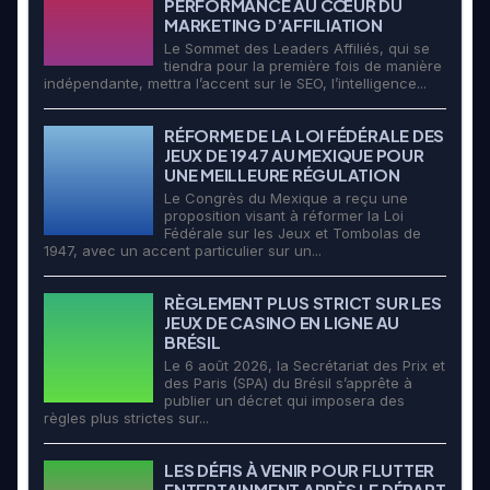
PERFORMANCE AU CŒUR DU
MARKETING D’AFFILIATION
Le Sommet des Leaders Affiliés, qui se
tiendra pour la première fois de manière
indépendante, mettra l’accent sur le SEO, l’intelligence...
RÉFORME DE LA LOI FÉDÉRALE DES
JEUX DE 1947 AU MEXIQUE POUR
UNE MEILLEURE RÉGULATION
Le Congrès du Mexique a reçu une
proposition visant à réformer la Loi
Fédérale sur les Jeux et Tombolas de
1947, avec un accent particulier sur un...
RÈGLEMENT PLUS STRICT SUR LES
JEUX DE CASINO EN LIGNE AU
BRÉSIL
Le 6 août 2026, la Secrétariat des Prix et
des Paris (SPA) du Brésil s’apprête à
publier un décret qui imposera des
règles plus strictes sur...
LES DÉFIS À VENIR POUR FLUTTER
ENTERTAINMENT APRÈS LE DÉPART