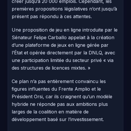
créer jusqu’à 20 000 emplois. Cependant, les
premières propositions législatives n’ont jusqu’à
présent pas répondu à ces attentes.
Une proposition de jeu en ligne introduite par le
Sénateur Felipe Carballo appelait à la création
d’une plateforme de jeux en ligne gérée par
l’État et opérée directement par la DNLQ, avec
une participation limitée du secteur privé « via
des structures de licences mixtes. »
Ce plan n’a pas entièrement convaincu les
figures influentes du Frente Amplio et le
Président Orsi, car ils craignent qu’un modèle
hybride ne réponde pas aux ambitions plus
larges de la coalition en matière de
développement basé sur l’investissement.