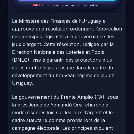
Le jeu peut entraîner une dépendance. Jouez avec modération.
18+
Le Ministère des Finances de l’Uruguay a
approuvé une résolution ordonnant l’application
des principes législatifs à la gouvernance des
jeux d’argent. Cette résolution, rédigée par la
Direction Nationale des Loteries et Pools
(DNLQ), vise à garantir des protections plus
sûres contre le jeu à risque dans le cadre du
développement du nouveau régime de jeu en
Uruguay.
Le gouvernement du Frente Amplio (FA), sous
la présidence de Yamandú Orsi, cherche à
moderniser les lois sur les jeux d’argent et le
cadre statutaire comme promis lors de la
campagne électorale. Les principes stipulent