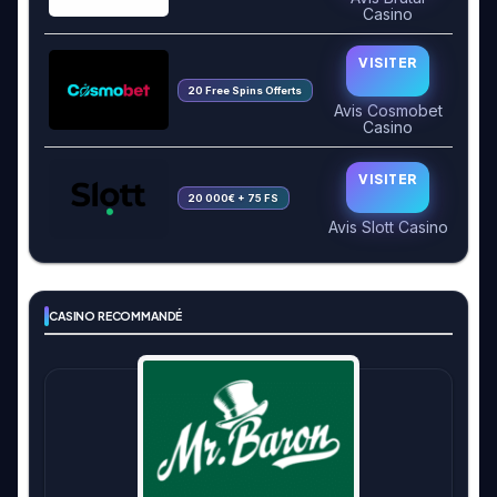
Casino
VISITER
20 Free Spins Offerts
Avis Cosmobet
Casino
VISITER
20 000€ + 75 FS
Avis Slott Casino
CASINO RECOMMANDÉ