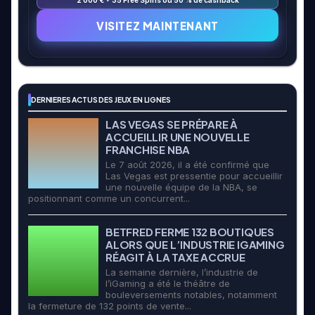
VISITEZ MAINTENANT
DERNIERES ACTUS DES JEUX EN LIGNES
LAS VEGAS SE PRÉPARE À
ACCUEILLIR UNE NOUVELLE
FRANCHISE NBA
Le 7 août 2026, il a été confirmé que
Las Vegas est pressentie pour accueillir
une nouvelle équipe de la NBA, se
positionnant comme un concurrent...
BETFRED FERME 132 BOUTIQUES
ALORS QUE L’INDUSTRIE IGAMING
RÉAGIT À LA TAXE ACCRUE
La semaine dernière, l’industrie de
l’iGaming a été le théâtre de
bouleversements notables, notamment
la fermeture de 132 points de vente...