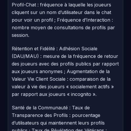
Profil-Chat : fréquence à laquelle les joueurs
cliquent sur un nom d’utilisateur dans le chat
pour voir un profil ; Fréquence d’Interaction :
nombre moyen de consultations de profils par
session.
Rétention et Fidélité : Adhésion Sociale
(DAU/MAU) : mesure de la fréquence de retour
des joueurs avec des profils publics par rapport
aux joueurs anonymes ; Augmentation de la
Valeur Vie Client Sociale : comparaison de la
valeur à vie des joueurs « socialement actifs »
par rapport aux joueurs « incognito ».
Santé de la Communauté : Taux de
Transparence des Profils : pourcentage
d’utilisateurs qui maintiennent leurs profils
publics ; Taux de Révélation des Vétérans :