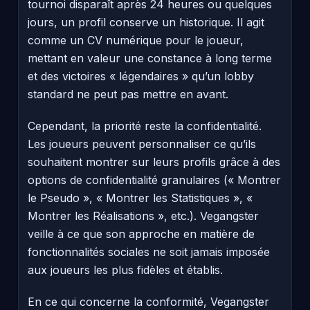
tournoi disparaît après 24 heures ou quelques
jours, un profil conserve un historique. Il agit
comme un CV numérique pour le joueur,
mettant en valeur une constance à long terme
et des victoires « légendaires » qu’un lobby
standard ne peut pas mettre en avant.
Cependant, la priorité reste la confidentialité.
Les joueurs peuvent personnaliser ce qu’ils
souhaitent montrer sur leurs profils grâce à des
options de confidentialité granulaires (« Montrer
le Pseudo », « Montrer les Statistiques », «
Montrer les Réalisations », etc.). Vegangster
veille à ce que son approche en matière de
fonctionnalités sociales ne soit jamais imposée
aux joueurs les plus fidèles et établis.
En ce qui concerne la conformité, Vegangster