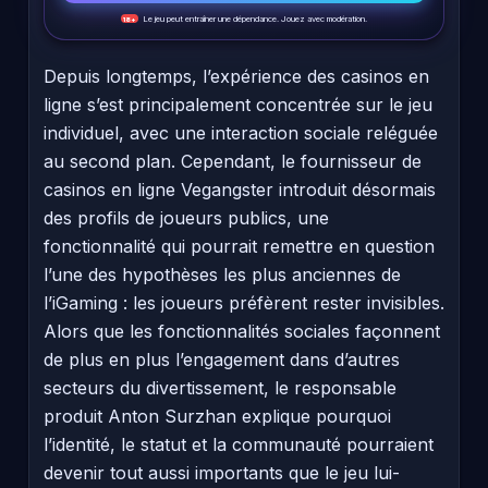
Le jeu peut entraîner une dépendance. Jouez avec modération.
18+
Depuis longtemps, l’expérience des casinos en
ligne s’est principalement concentrée sur le jeu
individuel, avec une interaction sociale reléguée
au second plan. Cependant, le fournisseur de
casinos en ligne Vegangster introduit désormais
des profils de joueurs publics, une
fonctionnalité qui pourrait remettre en question
l’une des hypothèses les plus anciennes de
l’iGaming : les joueurs préfèrent rester invisibles.
Alors que les fonctionnalités sociales façonnent
de plus en plus l’engagement dans d’autres
secteurs du divertissement, le responsable
produit Anton Surzhan explique pourquoi
l’identité, le statut et la communauté pourraient
devenir tout aussi importants que le jeu lui-