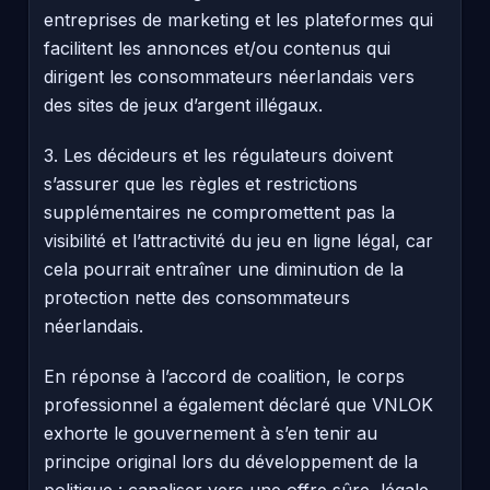
entreprises de marketing et les plateformes qui
facilitent les annonces et/ou contenus qui
dirigent les consommateurs néerlandais vers
des sites de jeux d’argent illégaux.
3. Les décideurs et les régulateurs doivent
s’assurer que les règles et restrictions
supplémentaires ne compromettent pas la
visibilité et l’attractivité du jeu en ligne légal, car
cela pourrait entraîner une diminution de la
protection nette des consommateurs
néerlandais.
En réponse à l’accord de coalition, le corps
professionnel a également déclaré que VNLOK
exhorte le gouvernement à s’en tenir au
principe original lors du développement de la
politique : canaliser vers une offre sûre, légale