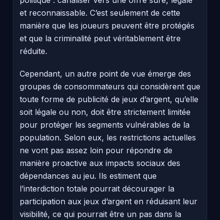
et reconnaissable. C’est seulement de cette
manière que les joueurs peuvent être protégés
et que la criminalité peut véritablement être
réduite.
Cependant, un autre point de vue émerge des
groupes de consommateurs qui considèrent que
toute forme de publicité de jeux d’argent, qu’elle
soit légale ou non, doit être strictement limitée
pour protéger les segments vulnérables de la
population. Selon eux, les restrictions actuelles
ne vont pas assez loin pour répondre de
manière proactive aux impacts sociaux des
dépendances au jeu. Ils estiment que
l’interdiction totale pourrait décourager la
participation aux jeux d’argent en réduisant leur
visibilité, ce qui pourrait être un pas dans la