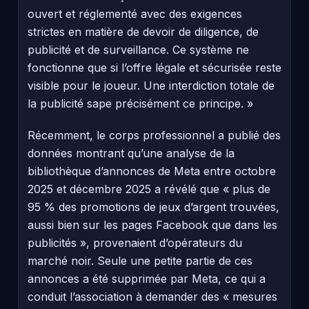
ouvert et réglementé avec des exigences
strictes en matière de devoir de diligence, de
publicité et de surveillance. Ce système ne
fonctionne que si l’offre légale et sécurisée reste
visible pour le joueur. Une interdiction totale de
la publicité sape précisément ce principe. »
Récemment, le corps professionnel a publié des
données montrant qu’une analyse de la
bibliothèque d’annonces de Meta entre octobre
2025 et décembre 2025 a révélé que « plus de
95 % des promotions de jeux d’argent trouvées,
aussi bien sur les pages Facebook que dans les
publicités », provenaient d’opérateurs du
marché noir. Seule une petite partie de ces
annonces a été supprimée par Meta, ce qui a
conduit l’association à demander des « mesures