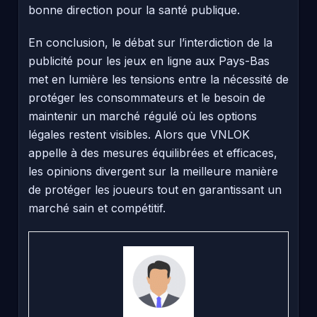
bonne direction pour la santé publique.
En conclusion, le débat sur l’interdiction de la
publicité pour les jeux en ligne aux Pays-Bas
met en lumière les tensions entre la nécessité de
protéger les consommateurs et le besoin de
maintenir un marché régulé où les options
légales restent visibles. Alors que VNLOK
appelle à des mesures équilibrées et efficaces,
les opinions divergent sur la meilleure manière
de protéger les joueurs tout en garantissant un
marché sain et compétitif.