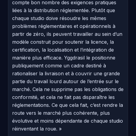
compte bon nombre des exigences pratiques
liées à la distribution réglementée. Plutôt que
chaque studio doive résoudre les mêmes
problèmes réglementaires et opérationnels à
partir de zéro, ils peuvent travailler au sein d’un
modèle construit pour soutenir la licence, la
certification, la localisation et l’intégration de
manière plus efficace. Yggdrasil le positionne
publiquement comme un cadre destiné à
rationaliser la livraison et à couvrir une grande
partie du travail lourd autour de l’entrée sur le
marché. Cela ne supprime pas les obligations de
conformité, et cela ne fait pas disparaître les
réglementations. Ce que cela fait, c’est rendre la
route vers le marché plus cohérente, plus
évolutive et moins dépendante de chaque studio
réinventant la roue. »