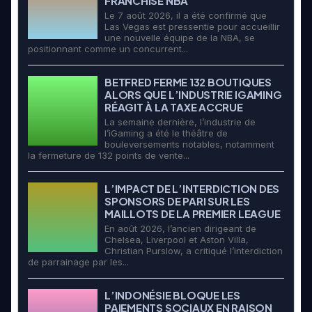
FRANCHISE NBA
Le 7 août 2026, il a été confirmé que
Las Vegas est pressentie pour accueillir
une nouvelle équipe de la NBA, se
positionnant comme un concurrent...
BETFRED FERME 132 BOUTIQUES
ALORS QUE L’INDUSTRIE IGAMING
RÉAGIT À LA TAXE ACCRUE
La semaine dernière, l’industrie de
l’iGaming a été le théâtre de
bouleversements notables, notamment
la fermeture de 132 points de vente...
L’IMPACT DE L’INTERDICTION DES
SPONSORS DE PARI SUR LES
MAILLOTS DE LA PREMIER LEAGUE
En août 2026, l’ancien dirigeant de
Chelsea, Liverpool et Aston Villa,
Christian Purslow, a critiqué l’interdiction
de parrainage par les...
L’INDONÉSIE BLOQUE LES
PAIEMENTS SOCIAUX EN RAISON