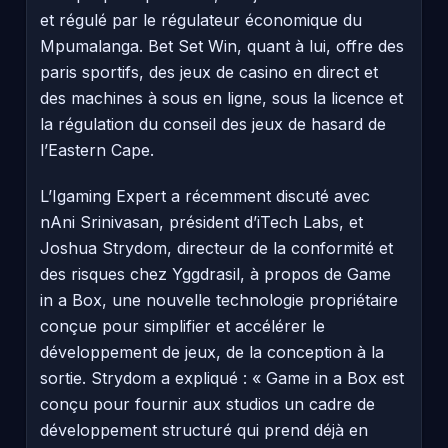
et régulé par le régulateur économique du
Mpumalanga. Bet Set Win, quant à lui, offre des
paris sportifs, des jeux de casino en direct et
des machines à sous en ligne, sous la licence et
la régulation du conseil des jeux de hasard de
l’Eastern Cape.
L’Igaming Expert a récemment discuté avec
nAni Srinivasan, président d’iTech Labs, et
Joshua Strydom, directeur de la conformité et
des risques chez Yggdrasil, à propos de Game
in a Box, une nouvelle technologie propriétaire
conçue pour simplifier et accélérer le
développement de jeux, de la conception à la
sortie. Strydom a expliqué : « Game in a Box est
conçu pour fournir aux studios un cadre de
développement structuré qui prend déjà en