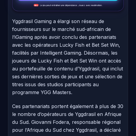
Le jeu peut entraîner une dépendance. Jouez avec modération.
18+
Yggdrasil Gaming a élargi son réseau de
fournisseurs sur le marché sud-africain de
l’iGaming après avoir conclu des partenariats
avec les opérateurs Lucky Fish et Bet Set Win,
facilités par Intelligent Gaming. Désormais, les
joueurs de Lucky Fish et Bet Set Win ont accès
au portefeuille de contenu d’Yggdrasil, qui inclut
ses dernières sorties de jeux et une sélection de
titres issus des studios participants au
programme YGG Masters.
Ces partenariats portent également à plus de 30
le nombre d’opérateurs de Yggdrasil en Afrique
du Sud. Giovanni Fodera, responsable régional
pour l’Afrique du Sud chez Yggdrasil, a déclaré