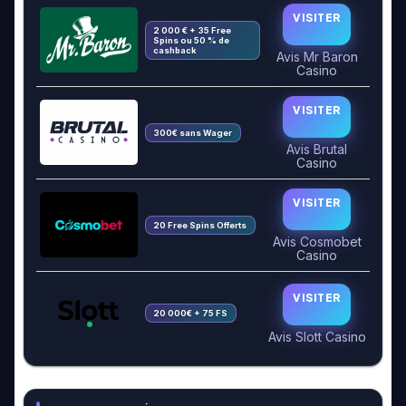
VISITER
2 000 € + 35 Free
Spins ou 50 % de
cashback
Avis Mr Baron
Casino
VISITER
300€ sans Wager
Avis Brutal
Casino
VISITER
20 Free Spins Offerts
Avis Cosmobet
Casino
VISITER
20 000€ + 75 FS
Avis Slott Casino