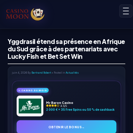
Yggdrasil étend sa présence en Afrique
du Sud grâce à des partenariats avec
Lucky Fish et Bet Set Win
juin 4, 2026
By
Bertrand Robert
• Posted in
Actualités
✨ CASINO DU MOIS
Mr Baron Casino
4.5/5
2 000 € + 35 Free Spins ou 50 % de cashback
OBTENIR LE BONUS
→