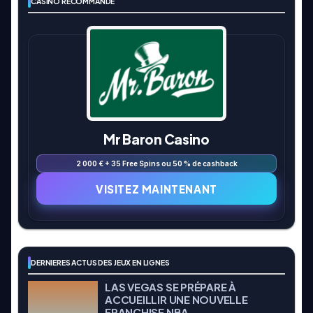
CASINO RECOMMANDÉ
Mr Baron Casino
2 000 € + 35 Free Spins ou 50 % de cashback
VISITEZ MAINTENANT
DERNIERES ACTUS DES JEUX EN LIGNES
LAS VEGAS SE PRÉPARE À
ACCUEILLIR UNE NOUVELLE
FRANCHISE NBA