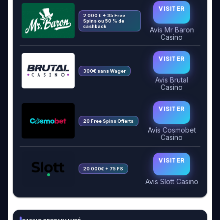
VISITER
2 000 € + 35 Free
Spins ou 50 % de
cashback
Avis Mr Baron
Casino
VISITER
300€ sans Wager
Avis Brutal
Casino
VISITER
20 Free Spins Offerts
Avis Cosmobet
Casino
VISITER
20 000€ + 75 FS
Avis Slott Casino