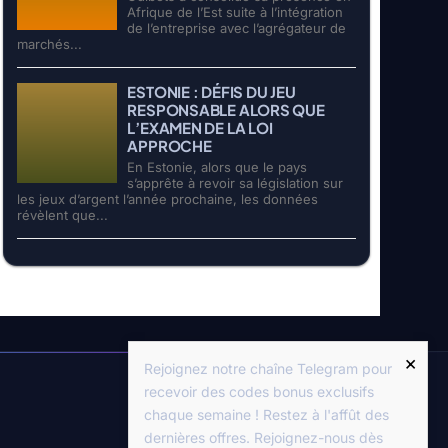
Afrique de l’Est suite à l’intégration
de l’entreprise avec l’agrégateur de
marchés...
ESTONIE : DÉFIS DU JEU
RESPONSABLE ALORS QUE
L’EXAMEN DE LA LOI
APPROCHE
En Estonie, alors que le pays
s’apprête à revoir sa législation sur
les jeux d’argent l’année prochaine, les données
révèlent que...
×
Rejoignez notre chaîne Telegram pour
recevoir des codes bonus exclusifs
chaque semaine ! Restez à l'affût des
dernières offres. Rejoignez-nous dès