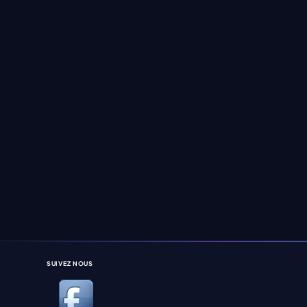
SUIVEZ NOUS