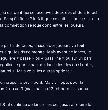
 jeu d’argent qui se joue avec deux dés et dont le but
. Sa spécificité ? le fait que ce soit les joueurs et non
 la compétition se joue donc entre les joueurs.
 partie de craps, chacun des joueurs va tout
s aiguilles d’une montre. Mais avant de lancer, le
égulière « passe » ou « pass line » ou sur un pari
égulier, le participant qui lance les dés ou shooter,
naturel ». Mais voici les autres options :
 un craps), alors il perd. Mais s’il opte pour la
n 2 ou un 3 (mais pas un 12) et perd s’il sort un
0), il continue de lancer les dés jusqu’à refaire le