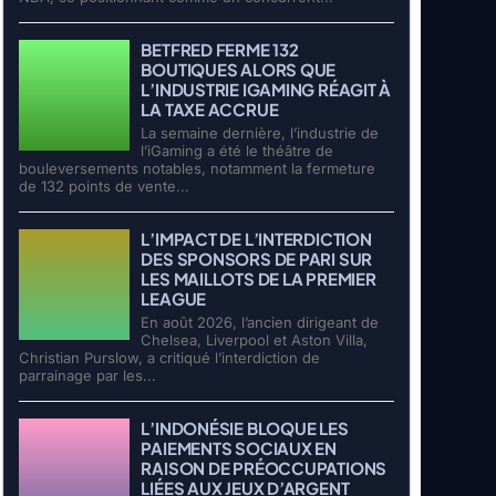
BETFRED FERME 132
BOUTIQUES ALORS QUE
L’INDUSTRIE IGAMING RÉAGIT À
LA TAXE ACCRUE
La semaine dernière, l’industrie de
l’iGaming a été le théâtre de
bouleversements notables, notamment la fermeture
de 132 points de vente...
L’IMPACT DE L’INTERDICTION
DES SPONSORS DE PARI SUR
LES MAILLOTS DE LA PREMIER
LEAGUE
En août 2026, l’ancien dirigeant de
Chelsea, Liverpool et Aston Villa,
Christian Purslow, a critiqué l’interdiction de
parrainage par les...
L’INDONÉSIE BLOQUE LES
PAIEMENTS SOCIAUX EN
RAISON DE PRÉOCCUPATIONS
LIÉES AUX JEUX D’ARGENT