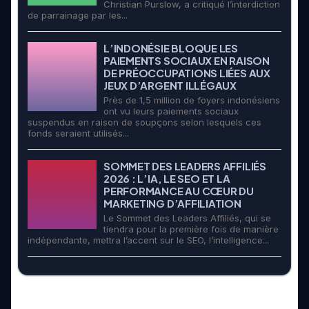
Christian Purslow, a critiqué l’interdiction
de parrainage par les...
L’INDONÉSIE BLOQUE LES
PAIEMENTS SOCIAUX EN RAISON
DE PRÉOCCUPATIONS LIÉES AUX
JEUX D’ARGENT ILLÉGAUX
Près de 1,5 million de foyers indonésiens
ont vu leurs paiements sociaux
suspendus en raison de soupçons selon lesquels ces
fonds seraient utilisés...
SOMMET DES LEADERS AFFILIÉS
2026 : L’IA, LE SEO ET LA
PERFORMANCE AU CŒUR DU
MARKETING D’AFFILIATION
Le Sommet des Leaders Affiliés, qui se
tiendra pour la première fois de manière
indépendante, mettra l’accent sur le SEO, l’intelligence...