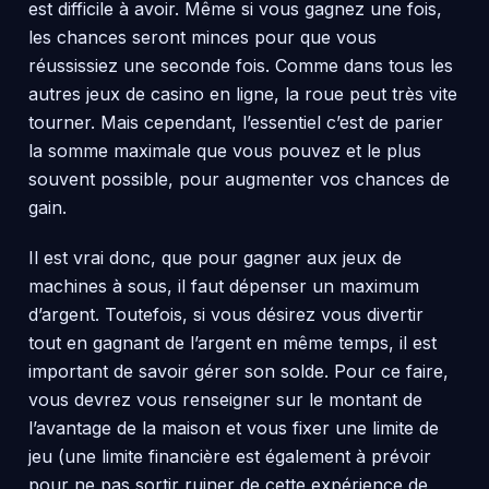
est difficile à avoir. Même si vous gagnez une fois,
les chances seront minces pour que vous
réussissiez une seconde fois. Comme dans tous les
autres jeux de casino en ligne, la roue peut très vite
tourner. Mais cependant, l’essentiel c’est de parier
la somme maximale que vous pouvez et le plus
souvent possible, pour augmenter vos chances de
gain.
Il est vrai donc, que pour gagner aux jeux de
machines à sous, il faut dépenser un maximum
d’argent. Toutefois, si vous désirez vous divertir
tout en gagnant de l’argent en même temps, il est
important de savoir gérer son solde. Pour ce faire,
vous devrez vous renseigner sur le montant de
l’avantage de la maison et vous fixer une limite de
jeu (une limite financière est également à prévoir
pour ne pas sortir ruiner de cette expérience de