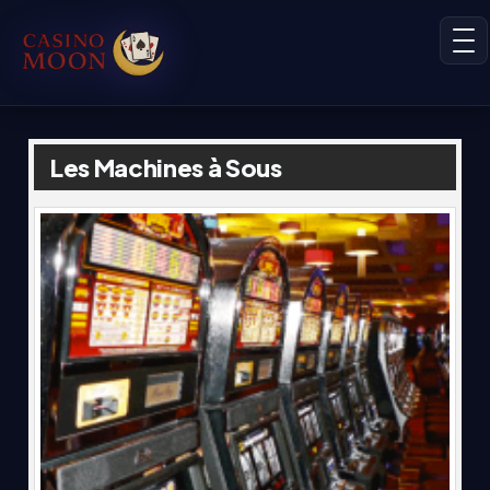
Les Machines à Sous