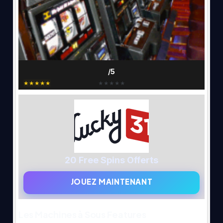
/5
20 Free Spins Offerts
JOUEZ MAINTENANT
Les Machines à Sous Features