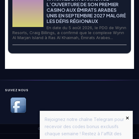
L’OUVERTURE DE SON PREMIER
CASINO AUX ÉMIRATS ARABES
UNIS EN SEPTEMBRE 2027 MALGRÉ
LES DÉFIS RÉGIONAUX
En date du 5 août 2026, le PDG de Wynn
Resorts, Craig Billings, a confirmé que le complexe Wynn
Al Marjan Island à Ras Al Khaimah, Émirats Arabes...
SUIVEZ NOUS
×
Rejoignez notre chaîne Telegram pour
recevoir des codes bonus exclusifs
Copyright © 2026. All Rights Reserved.
Casino Moon
chaque semaine ! Restez à l'affût des