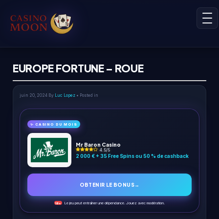
EUROPE FORTUNE – ROUE
juin 20, 2024
By
Luc Lopez
• Posted in
✨ CASINO DU MOIS
Mr Baron Casino
4.5/5
2 000 € + 35 Free Spins ou 50 % de cashback
OBTENIR LE BONUS
→
Le jeu peut entraîner une dépendance. Jouez avec modération.
18+