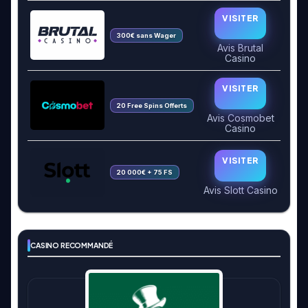
VISITER
300€ sans Wager
Avis Brutal
Casino
VISITER
20 Free Spins Offerts
Avis Cosmobet
Casino
VISITER
20 000€ + 75 FS
Avis Slott Casino
CASINO RECOMMANDÉ