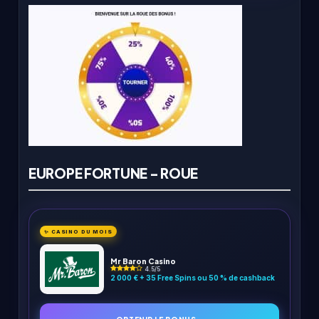
EUROPE FORTUNE – ROUE
✨ CASINO DU MOIS
Mr Baron Casino
4.5/5
2 000 € + 35 Free Spins ou 50 % de cashback