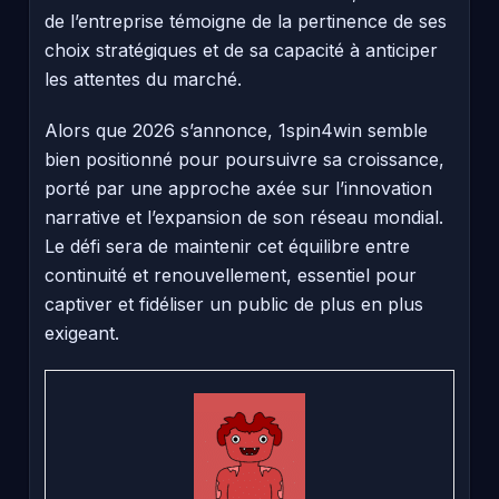
de l’entreprise témoigne de la pertinence de ses
choix stratégiques et de sa capacité à anticiper
les attentes du marché.
Alors que 2026 s’annonce, 1spin4win semble
bien positionné pour poursuivre sa croissance,
porté par une approche axée sur l’innovation
narrative et l’expansion de son réseau mondial.
Le défi sera de maintenir cet équilibre entre
continuité et renouvellement, essentiel pour
captiver et fidéliser un public de plus en plus
exigeant.