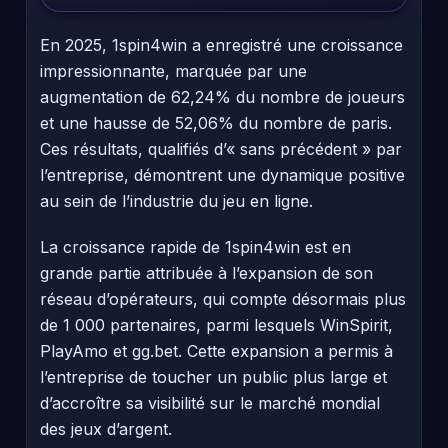
En 2025, 1spin4win a enregistré une croissance
impressionnante, marquée par une
augmentation de 62,24% du nombre de joueurs
et une hausse de 52,06% du nombre de paris.
Ces résultats, qualifiés d’« sans précédent » par
l’entreprise, démontrent une dynamique positive
au sein de l’industrie du jeu en ligne.
La croissance rapide de 1spin4win est en
grande partie attribuée à l’expansion de son
réseau d’opérateurs, qui compte désormais plus
de 1 000 partenaires, parmi lesquels WinSpirit,
PlayAmo et gg.bet. Cette expansion a permis à
l’entreprise de toucher un public plus large et
d’accroître sa visibilité sur le marché mondial
des jeux d’argent.