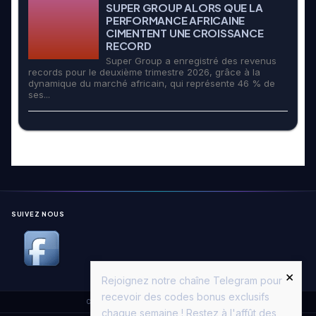
SUPER GROUP ALORS QUE LA
PERFORMANCE AFRICAINE
CIMENTENT UNE CROISSANCE
RECORD
Super Group a enregistré des revenus
records pour le deuxième trimestre 2026, grâce à la
dynamique du marché africain, qui représente 46 % de
ses...
SUIVEZ NOUS
×
Rejoignez notre chaîne Telegram pour
recevoir des codes bonus exclusifs
Copyright © 2026. All Rights Reserved.
Casino Moon
chaque semaine ! Restez à l'affût des