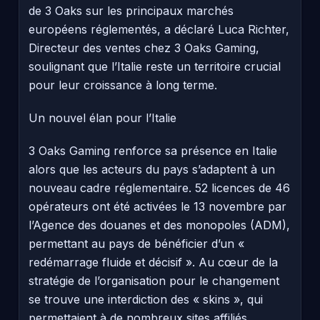
de 3 Oaks sur les principaux marchés
européens réglementés, a déclaré Luca Richter,
Directeur des ventes chez 3 Oaks Gaming,
soulignant que l’Italie reste un territoire crucial
pour leur croissance à long terme.
Un nouvel élan pour l’Italie
3 Oaks Gaming renforce sa présence en Italie
alors que les acteurs du pays s’adaptent à un
nouveau cadre réglementaire. 52 licences de 46
opérateurs ont été activées le 13 novembre par
l’Agence des douanes et des monopoles (ADM),
permettant au pays de bénéficier d’un «
redémarrage fluide et décisif ». Au cœur de la
stratégie de l’organisation pour le changement
se trouve une interdiction des « skins », qui
permettaient à de nombreux sites affiliés