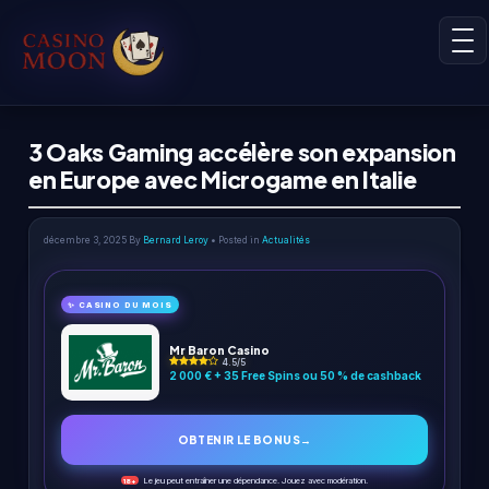
3 Oaks Gaming accélère son expansion
en Europe avec Microgame en Italie
décembre 3, 2025
By
Bernard Leroy
• Posted in
Actualités
✨ CASINO DU MOIS
Mr Baron Casino
4.5/5
2 000 € + 35 Free Spins ou 50 % de cashback
OBTENIR LE BONUS
→
Le jeu peut entraîner une dépendance. Jouez avec modération.
18+