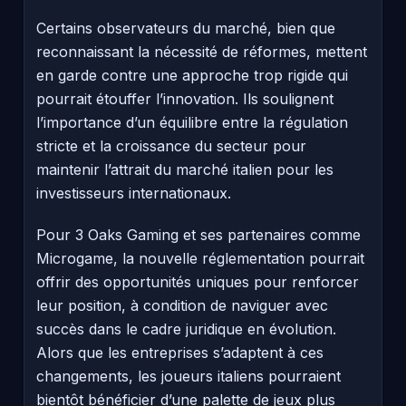
Certains observateurs du marché, bien que
reconnaissant la nécessité de réformes, mettent
en garde contre une approche trop rigide qui
pourrait étouffer l’innovation. Ils soulignent
l’importance d’un équilibre entre la régulation
stricte et la croissance du secteur pour
maintenir l’attrait du marché italien pour les
investisseurs internationaux.
Pour 3 Oaks Gaming et ses partenaires comme
Microgame, la nouvelle réglementation pourrait
offrir des opportunités uniques pour renforcer
leur position, à condition de naviguer avec
succès dans le cadre juridique en évolution.
Alors que les entreprises s’adaptent à ces
changements, les joueurs italiens pourraient
bientôt bénéficier d’une palette de jeux plus