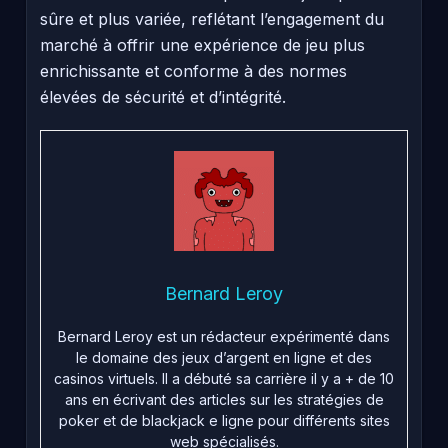
sûre et plus variée, reflétant l’engagement du
marché à offrir une expérience de jeu plus
enrichissante et conforme à des normes
élevées de sécurité et d’intégrité.
Bernard Leroy
Bernard Leroy est un rédacteur expérimenté dans
le domaine des jeux d’argent en ligne et des
casinos virtuels. Il a débuté sa carrière il y a + de 10
ans en écrivant des articles sur les stratégies de
poker et de blackjack e ligne pour différents sites
web spécialisés.