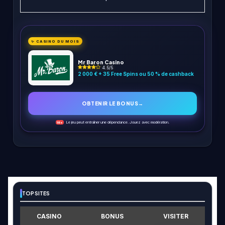
✨ CASINO DU MOIS
Mr Baron Casino
4.5/5
2 000 € + 35 Free Spins ou 50 % de cashback
OBTENIR LE BONUS
→
Le jeu peut entraîner une dépendance. Jouez avec modération.
18+
TOP SITES
CASINO
BONUS
VISITER