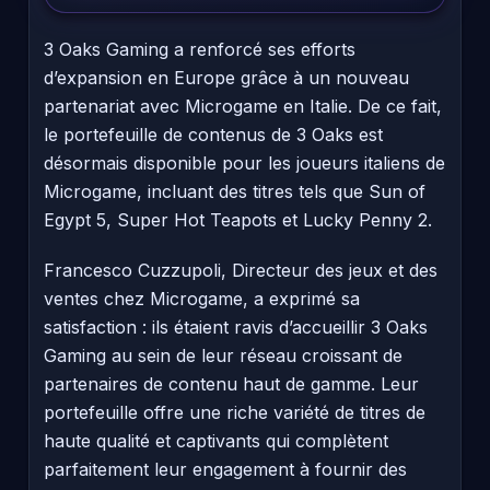
3 Oaks Gaming a renforcé ses efforts
d’expansion en Europe grâce à un nouveau
partenariat avec Microgame en Italie. De ce fait,
le portefeuille de contenus de 3 Oaks est
désormais disponible pour les joueurs italiens de
Microgame, incluant des titres tels que Sun of
Egypt 5, Super Hot Teapots et Lucky Penny 2.
Francesco Cuzzupoli, Directeur des jeux et des
ventes chez Microgame, a exprimé sa
satisfaction : ils étaient ravis d’accueillir 3 Oaks
Gaming au sein de leur réseau croissant de
partenaires de contenu haut de gamme. Leur
portefeuille offre une riche variété de titres de
haute qualité et captivants qui complètent
parfaitement leur engagement à fournir des