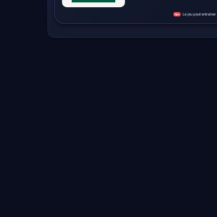
Le jeu peut entraîne
18+