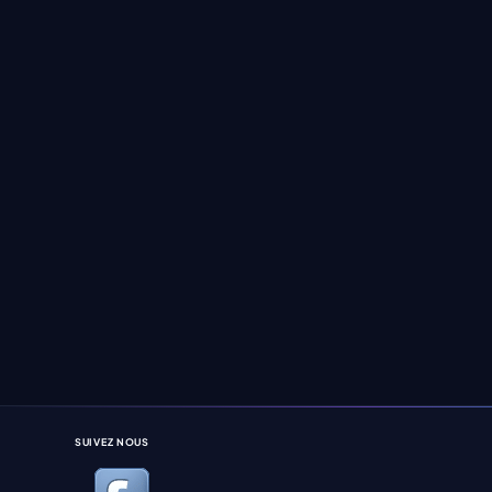
SUIVEZ NOUS