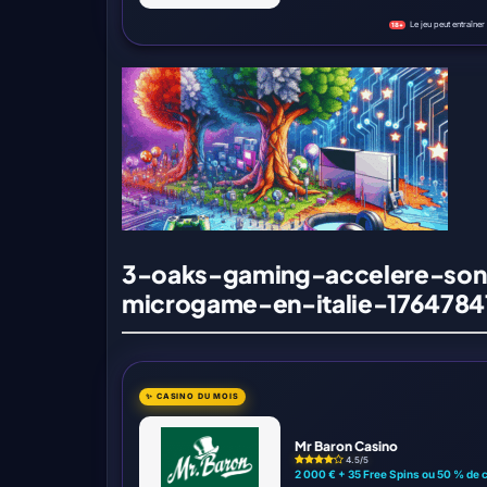
Le jeu peut entraîne
18+
3-oaks-gaming-accelere-son
microgame-en-italie-1764784
✨ CASINO DU MOIS
Mr Baron Casino
4.5/5
2 000 € + 35 Free Spins ou 50 % de