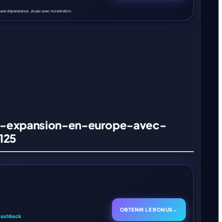
r une dépendance. Jouez avec modération.
-expansion-en-europe-avec-
125
OBTENIR LE BONUS
→
 cashback