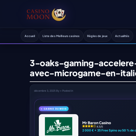
Accueil
Liste des Meilleurs casinos
Règles de jeux
Actualités
3-oaks-gaming-accelere
avec-microgame-en-itali
décembre 3, 2025
By
• Posted in
✨ CASINO DU MOIS
Mr Baron Casino
4.5/5
2 000 € + 35 Free Spins ou 50 % de