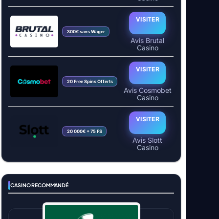
VISITER
300€ sans Wager
Avis Brutal
Casino
VISITER
20 Free Spins Offerts
Avis Cosmobet
Casino
VISITER
20 000€ + 75 FS
Avis Slott
Casino
CASINO RECOMMANDÉ