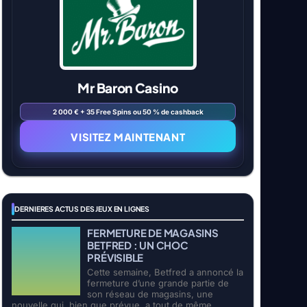
Mr Baron Casino
2 000 € + 35 Free Spins ou 50 % de cashback
VISITEZ MAINTENANT
DERNIERES ACTUS DES JEUX EN LIGNES
FERMETURE DE MAGASINS
BETFRED : UN CHOC
PRÉVISIBLE
Cette semaine, Betfred a annoncé la
fermeture d’une grande partie de
son réseau de magasins, une
nouvelle qui, bien que prévue, a tout de même...