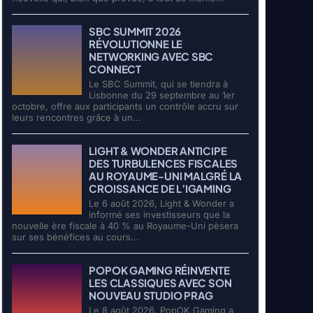
SBC SUMMIT 2026
RÉVOLUTIONNE LE
NETWORKING AVEC SBC
CONNECT
Le SBC Summit, qui se tiendra à
Lisbonne du 29 septembre au 1er
octobre, offre aux participants un contrôle accru sur
leurs rencontres grâce à un...
LIGHT & WONDER ANTICIPE
DES TURBULENCES FISCALES
AU ROYAUME-UNI MALGRÉ LA
CROISSANCE DE L’IGAMING
Le 6 août 2026, Light & Wonder a
informé ses investisseurs que la
nouvelle ère fiscale à 40 % au Royaume-Uni pèsera
sur ses bénéfices au cours...
POPOK GAMING RÉINVENTE
LES CLASSIQUES AVEC SON
NOUVEAU STUDIO PRAG
Le 8 août 2026, PopOK Gaming a