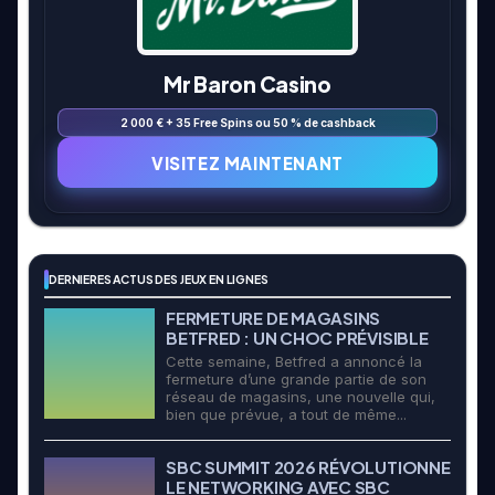
Mr Baron Casino
2 000 € + 35 Free Spins ou 50 % de cashback
VISITEZ MAINTENANT
DERNIERES ACTUS DES JEUX EN LIGNES
FERMETURE DE MAGASINS
BETFRED : UN CHOC PRÉVISIBLE
Cette semaine, Betfred a annoncé la
fermeture d’une grande partie de son
réseau de magasins, une nouvelle qui,
bien que prévue, a tout de même...
SBC SUMMIT 2026 RÉVOLUTIONNE
LE NETWORKING AVEC SBC