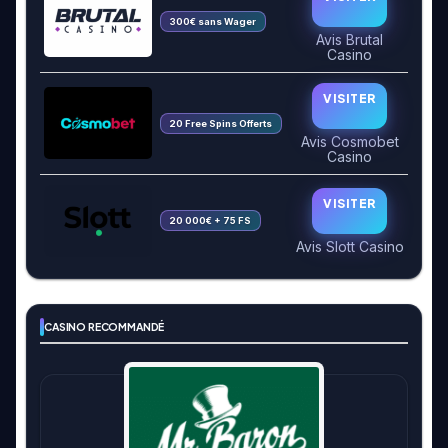
300€ sans Wager
Avis Brutal
Casino
VISITER
20 Free Spins Offerts
Avis Cosmobet
Casino
VISITER
20 000€ + 75 FS
Avis Slott Casino
CASINO RECOMMANDÉ