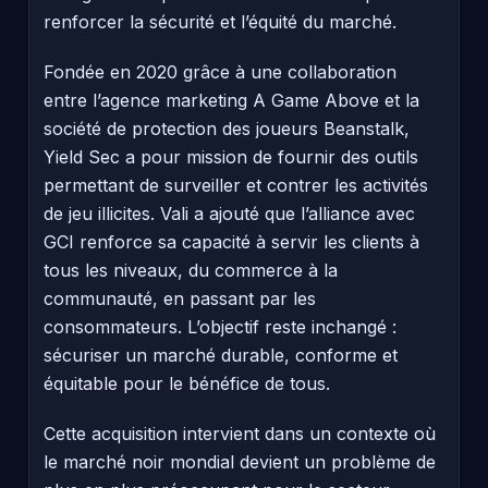
renforcer la sécurité et l’équité du marché.
Fondée en 2020 grâce à une collaboration
entre l’agence marketing A Game Above et la
société de protection des joueurs Beanstalk,
Yield Sec a pour mission de fournir des outils
permettant de surveiller et contrer les activités
de jeu illicites. Vali a ajouté que l’alliance avec
GCI renforce sa capacité à servir les clients à
tous les niveaux, du commerce à la
communauté, en passant par les
consommateurs. L’objectif reste inchangé :
sécuriser un marché durable, conforme et
équitable pour le bénéfice de tous.
Cette acquisition intervient dans un contexte où
le marché noir mondial devient un problème de