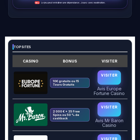
Le jeu peut entraîner une dépendance. Jouez avec modération.
18+
TOP SITES
CASINO
BONUS
VISITER
VISITER
10€ gratuits ou 15
Tours Gratuits
Avis Europe
Fortune Casino
VISITER
2 000 € + 35 Free
Spins ou 50 % de
cashback
Avis Mr Baron
Casino
VISITER