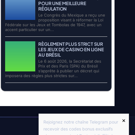
POUR UNE MEILLEURE
RÉGULATION
Le Congrès du Mexique a reçu une
proposition visant à réformer la Loi
Fédérale sur les Jeux et Tombolas de 1947, avec un
accent particulier sur un...
RÈGLEMENT PLUS STRICT SUR
LES JEUX DE CASINO EN LIGNE
AU BRÉSIL
Le 6 août 2026, la Secrétariat des
Prix et des Paris (SPA) du Brésil
s’apprête à publier un décret qui
imposera des règles plus strictes sur...
×
Rejoignez notre chaîne Telegram pour
recevoir des codes bonus exclusifs