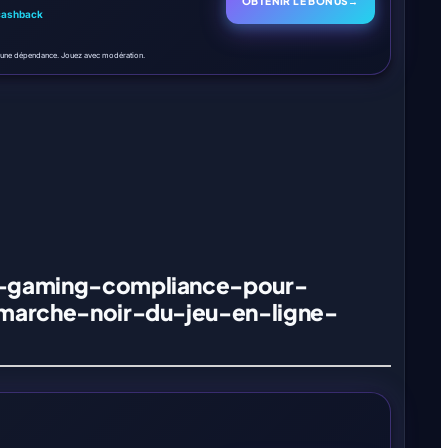
OBTENIR LE BONUS
→
 cashback
r une dépendance. Jouez avec modération.
r-gaming-compliance-pour-
-marche-noir-du-jeu-en-ligne-