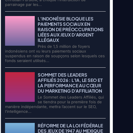
parrainage par les...
L’INDONÉSIE BLOQUE LES
PAIEMENTS SOCIAUX EN
RAISON DE PRÉOCCUPATIONS
LIÉES AUX JEUX D’ARGENT
ILLÉGAUX
Près de 1,5 million de foyers
indonésiens ont vu leurs paiements sociaux
suspendus en raison de soupçons selon lesquels ces
fonds seraient utilisés...
SOMMET DES LEADERS
AFFILIÉS 2026 : L’IA, LE SEO ET
LA PERFORMANCE AU CŒUR
DU MARKETING D’AFFILIATION
Le Sommet des Leaders Affiliés, qui
se tiendra pour la première fois de
manière indépendante, mettra l’accent sur le SEO,
l’intelligence...
RÉFORME DE LA LOI FÉDÉRALE
DES JEUX DE 1947 AU MEXIQUE