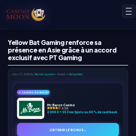
Yellow Bat Gaming renforce sa
présence en Asie grâce à un accord
exclusif avec PT Gaming
mars 17, 2026
By
Muriel Laurent
• Posted in
Actualités
✨ CASINO DU MOIS
Mr Baron Casino
4.5/5
2 000 € + 35 Free Spins ou 50 % de cashback
OBTENIR LE BONUS
→