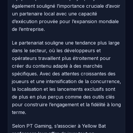
également souligné l’importance cruciale d’avoir
un partenaire local avec une capacité
d’exécution prouvée pour l’expansion mondiale
de l’entreprise.
Le partenariat souligne une tendance plus large
dans le secteur, où les développeurs et
opérateurs travaillent plus étroitement pour
créer du contenu adapté à des marchés
spécifiques. Avec des attentes croissantes des
joueurs et une intensification de la concurrence,
la localisation et les lancements exclusifs sont
de plus en plus perçus comme des outils clés
pour construire l’engagement et la fidélité à long
terme.
Selon PT Gaming, s’associer à Yellow Bat