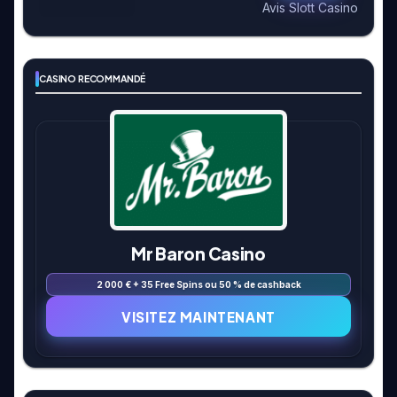
Avis Slott Casino
CASINO RECOMMANDÉ
Mr Baron Casino
2 000 € + 35 Free Spins ou 50 % de cashback
VISITEZ MAINTENANT