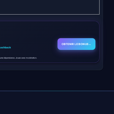
OBTENIR LE BONUS
→
 cashback
r une dépendance. Jouez avec modération.