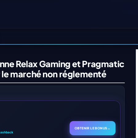
nne Relax Gaming et Pragmatic
r le marché non réglementé
OBTENIR LE BONUS
→
 cashback