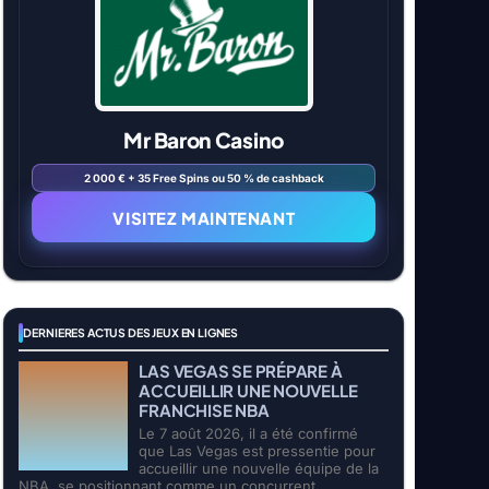
Mr Baron Casino
2 000 € + 35 Free Spins ou 50 % de cashback
VISITEZ MAINTENANT
DERNIERES ACTUS DES JEUX EN LIGNES
LAS VEGAS SE PRÉPARE À
ACCUEILLIR UNE NOUVELLE
FRANCHISE NBA
Le 7 août 2026, il a été confirmé
que Las Vegas est pressentie pour
accueillir une nouvelle équipe de la
NBA, se positionnant comme un concurrent...