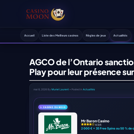
Accueil
Liste des Meilleurs casinos
Règles de jeux
Actualités
AGCO de l’Ontario sanctio
Play pour leur présence su
mai 8, 2026
By
Muriel Laurent
• Posted in
Actualités
✨ CASINO DU MOIS
Mr Baron Casino
4.5/5
2 000 € + 35 Free Spins ou 50 % de