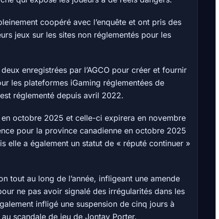
pleinement coopéré avec l’enquête et ont pris des
urs jeux sur les sites non réglementés pour les
 deux enregistrées par l’AGCO pour créer et fournir
our les plateformes iGaming réglementées de
 est réglementé depuis avril 2022.
e en octobre 2025 et celle-ci expirera en novembre
cence pour la province canadienne en octobre 2025
is elle a également un statut de « réputé continuer »
on tout au long de l’année, infligeant une amende
ur ne pas avoir signalé des irrégularités dans les
 également infligé une suspension de cinq jours à
s au scandale de jeu de Jontay Porter.