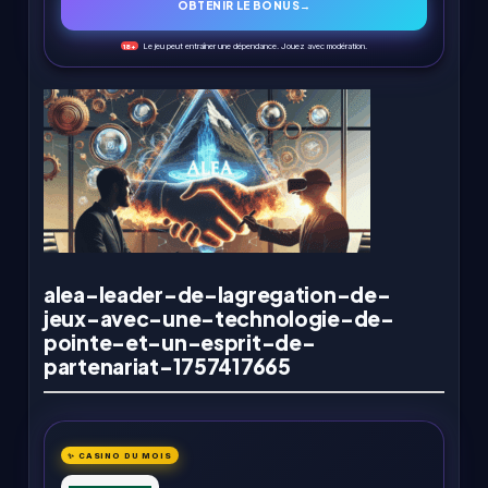
OBTENIR LE BONUS
→
Le jeu peut entraîner une dépendance. Jouez avec modération.
18+
alea-leader-de-lagregation-de-
jeux-avec-une-technologie-de-
pointe-et-un-esprit-de-
partenariat-1757417665
✨ CASINO DU MOIS