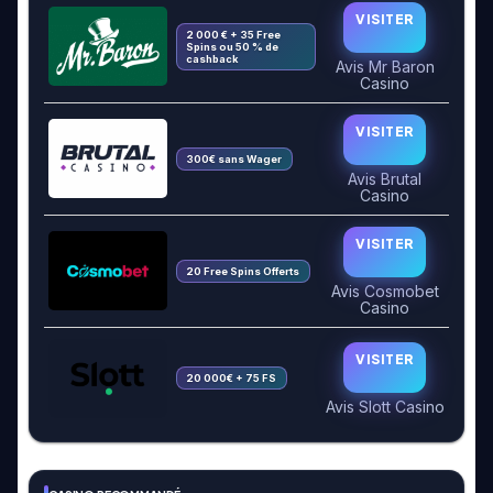
VISITER
2 000 € + 35 Free
Spins ou 50 % de
cashback
Avis Mr Baron
Casino
VISITER
300€ sans Wager
Avis Brutal
Casino
VISITER
20 Free Spins Offerts
Avis Cosmobet
Casino
VISITER
20 000€ + 75 FS
Avis Slott Casino