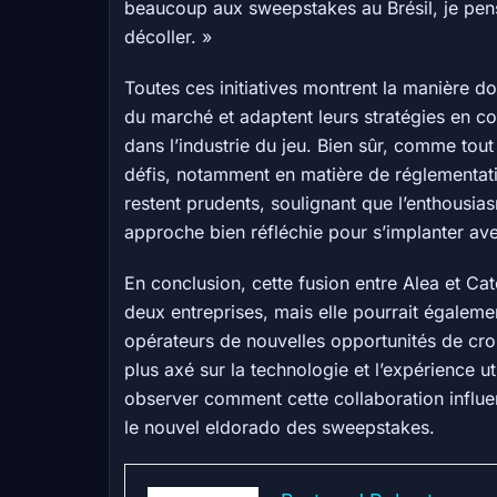
beaucoup aux sweepstakes au Brésil, je pens
décoller. »
Toutes ces initiatives montrent la manière do
du marché et adaptent leurs stratégies en co
dans l’industrie du jeu. Bien sûr, comme tou
défis, notamment en matière de réglementatio
restent prudents, soulignant que l’enthousias
approche bien réfléchie pour s’implanter 
En conclusion, cette fusion entre Alea et Ca
deux entreprises, mais elle pourrait égalemen
opérateurs de nouvelles opportunités de cro
plus axé sur la technologie et l’expérience u
observer comment cette collaboration influen
le nouvel eldorado des sweepstakes.