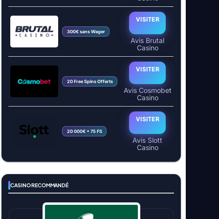
VISITER
300€ sans Wager
Avis Brutal
Casino
VISITER
20 Free Spins Offerts
Avis Cosmobet
Casino
VISITER
20 000€ + 75 FS
Avis Slott
Casino
CASINO RECOMMANDÉ