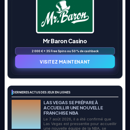
Mr Baron Casino
2 000 € + 35 Free Spins ou 50 % de cashback
VISITEZ MAINTENANT
DERNIERES ACTUS DES JEUX EN LIGNES
LAS VEGAS SE PRÉPARE À
ACCUEILLIR UNE NOUVELLE
FRANCHISE NBA
Le 7 août 2026, il a été confirmé que
Las Vegas est pressentie pour accueillir
une nouvelle équipe de la NBA, se