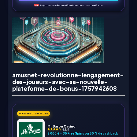
Le jeu peut entraîner une dépendance. Jouez avec modération.
18+
amusnet-revolutionne-lengagement-
des-joueurs-avec-sa-nouvelle-
plateforme-de-bonus-1757942608
✨ CASINO DU MOIS
Mr Baron Casino
4.5/5
2 000 € + 35 Free Spins ou 50 % de cashback