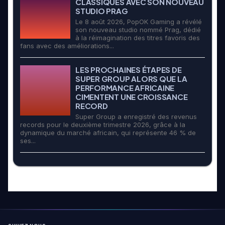
CLASSIQUES AVEC SON NOUVEAU
STUDIO PRAG
Le 8 août 2026, PopOK Gaming a révélé
son nouveau studio nommé Prag, dédié
à la réimagination des titres favoris des
fans avec des améliorations...
LES PROCHAINES ÉTAPES DE
SUPER GROUP ALORS QUE LA
PERFORMANCE AFRICAINE
CIMENTENT UNE CROISSANCE
RECORD
Super Group a enregistré des revenus
records pour le deuxième trimestre 2026, grâce à la
dynamique du marché africain, qui représente 46 % de
ses...