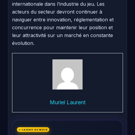
internationale dans l’industrie du jeu. Les
acteurs du secteur devront continuer à
naviguer entre innovation, réglementation et
concurrence pour maintenir leur position et
leur attractivité sur un marché en constante
évolution.
Muriel Laurent
✨ CASINO DU MOIS