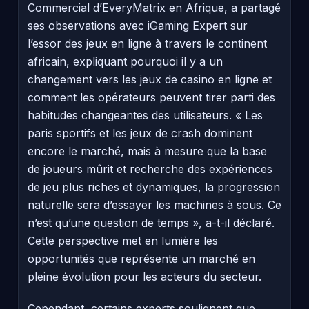
Commercial d’EveryMatrix en Afrique, a partagé
ses observations avec iGaming Expert sur
l’essor des jeux en ligne à travers le continent
africain, expliquant pourquoi il y a un
changement vers les jeux de casino en ligne et
comment les opérateurs peuvent tirer parti des
habitudes changeantes des utilisateurs. « Les
paris sportifs et les jeux de crash dominent
encore le marché, mais à mesure que la base
de joueurs mûrit et recherche des expériences
de jeu plus riches et dynamiques, la progression
naturelle sera d’essayer les machines à sous. Ce
n’est qu’une question de temps », a-t-il déclaré.
Cette perspective met en lumière les
opportunités que représente un marché en
pleine évolution pour les acteurs du secteur.
Cependant, certains experts soulignent que