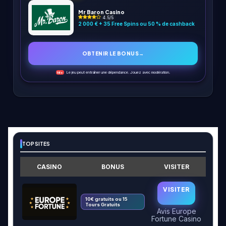
Mr Baron Casino
4.5/5
2 000 € + 35 Free Spins ou 50 % de cashback
OBTENIR LE BONUS
→
Le jeu peut entraîner une dépendance. Jouez avec modération.
18+
TOP SITES
CASINO
BONUS
VISITER
VISITER
10€ gratuits ou 15
Tours Gratuits
Avis Europe
Fortune Casino