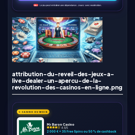
Le jeu peut entraîner une dépendance. Jouez avec modération.
18+
attribution-du-reveil-des-jeux-a-
live-dealer-un-apercu-de-la-
revolution-des-casinos-en-ligne.png
✨ CASINO DU MOIS
Mr Baron Casino
4.5/5
2 000 € + 35 Free Spins ou 50 % de cashback