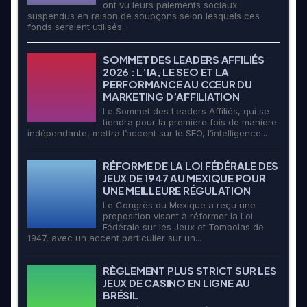
ont vu leurs paiements sociaux
suspendus en raison de soupçons selon lesquels ces
fonds seraient utilisés...
SOMMET DES LEADERS AFFILIÉS
2026 : L’IA, LE SEO ET LA
PERFORMANCE AU CŒUR DU
MARKETING D’AFFILIATION
Le Sommet des Leaders Affiliés, qui se
tiendra pour la première fois de manière
indépendante, mettra l’accent sur le SEO, l’intelligence...
RÉFORME DE LA LOI FÉDÉRALE DES
JEUX DE 1947 AU MEXIQUE POUR
UNE MEILLEURE RÉGULATION
Le Congrès du Mexique a reçu une
proposition visant à réformer la Loi
Fédérale sur les Jeux et Tombolas de
1947, avec un accent particulier sur un...
RÈGLEMENT PLUS STRICT SUR LES
JEUX DE CASINO EN LIGNE AU
BRÉSIL