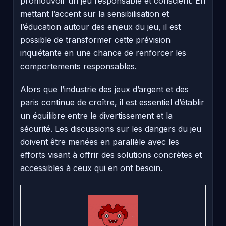
promouvoir un jeu responsable et conscient. En
mettant l’accent sur la sensibilisation et
l’éducation autour des enjeux du jeu, il est
possible de transformer cette prévision
inquiétante en une chance de renforcer les
comportements responsables.
Alors que l’industrie des jeux d’argent et des
paris continue de croître, il est essentiel d’établir
un équilibre entre le divertissement et la
sécurité. Les discussions sur les dangers du jeu
doivent être menées en parallèle avec les
efforts visant à offrir des solutions concrètes et
accessibles à ceux qui en ont besoin.