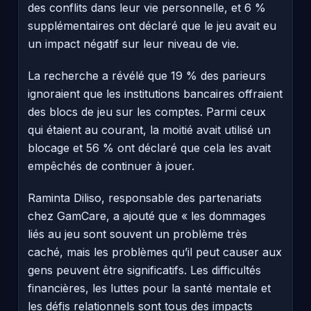
des conflits dans leur vie personnelle, et 6 %
supplémentaires ont déclaré que le jeu avait eu
un impact négatif sur leur niveau de vie.
La recherche a révélé que 19 % des parieurs
ignoraient que les institutions bancaires offraient
des blocs de jeu sur les comptes. Parmi ceux
qui étaient au courant, la moitié avait utilisé un
blocage et 56 % ont déclaré que cela les avait
empêchés de continuer à jouer.
Raminta Diliso, responsable des partenariats
chez GamCare, a ajouté que « les dommages
liés au jeu sont souvent un problème très
caché, mais les problèmes qu’il peut causer aux
gens peuvent être significatifs. Les difficultés
financières, les luttes pour la santé mentale et
les défis relationnels sont tous des impacts