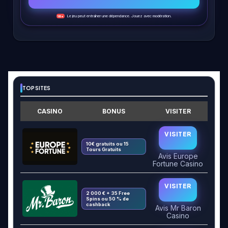
Le jeu peut entraîner une dépendance. Jouez avec modération.
18+
TOP SITES
CASINO
BONUS
VISITER
VISITER
10€ gratuits ou 15
Tours Gratuits
Avis Europe
Fortune Casino
VISITER
2 000 € + 35 Free
Spins ou 50 % de
cashback
Avis Mr Baron
Casino