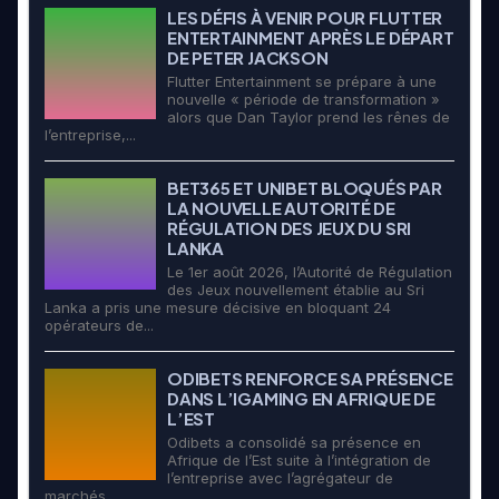
LES DÉFIS À VENIR POUR FLUTTER
ENTERTAINMENT APRÈS LE DÉPART
DE PETER JACKSON
Flutter Entertainment se prépare à une
nouvelle « période de transformation »
alors que Dan Taylor prend les rênes de
l’entreprise,...
BET365 ET UNIBET BLOQUÉS PAR
LA NOUVELLE AUTORITÉ DE
RÉGULATION DES JEUX DU SRI
LANKA
Le 1er août 2026, l’Autorité de Régulation
des Jeux nouvellement établie au Sri
Lanka a pris une mesure décisive en bloquant 24
opérateurs de...
ODIBETS RENFORCE SA PRÉSENCE
DANS L’IGAMING EN AFRIQUE DE
L’EST
Odibets a consolidé sa présence en
Afrique de l’Est suite à l’intégration de
l’entreprise avec l’agrégateur de
marchés...