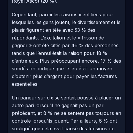
Royal Ascot (20 %).
Cependant, parmi les raisons identifiées pour
lesquelles les gens jouent, le divertissement et le
plaisir figurent en tête avec 53 % des
répondants. L’excitation et le « frisson de
gagner » ont été cités par 46 % des personnes,
tandis que l’ennui était la raison pour 18 %
d’entre eux. Plus préoccupant encore, 17 % des
sondés ont indiqué que le jeu était un moyen
d’obtenir plus d’argent pour payer les factures
essentielles.
Un parieur sur dix se sentait poussé à placer un
autre pari lorsqu’il ne gagnait pas un pari
précédent, et 8 % ne se sentent pas toujours en
contrôle lorsqu’ils jouent. Par ailleurs, 6 % ont
souligné que cela avait causé des tensions ou