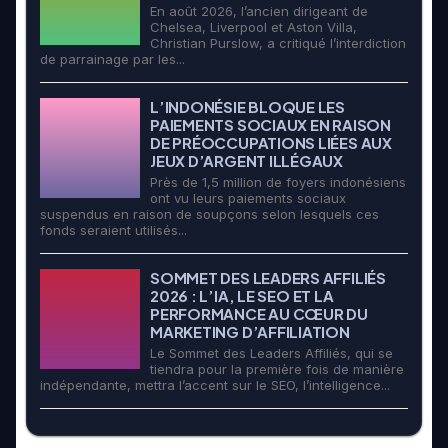
En août 2026, l’ancien dirigeant de
Chelsea, Liverpool et Aston Villa,
Christian Purslow, a critiqué l’interdiction
de parrainage par les...
L’INDONÉSIE BLOQUE LES
PAIEMENTS SOCIAUX EN RAISON
DE PRÉOCCUPATIONS LIÉES AUX
JEUX D’ARGENT ILLÉGAUX
Près de 1,5 million de foyers indonésiens
ont vu leurs paiements sociaux
suspendus en raison de soupçons selon lesquels ces
fonds seraient utilisés...
SOMMET DES LEADERS AFFILIÉS
2026 : L’IA, LE SEO ET LA
PERFORMANCE AU CŒUR DU
MARKETING D’AFFILIATION
Le Sommet des Leaders Affiliés, qui se
tiendra pour la première fois de manière
indépendante, mettra l’accent sur le SEO, l’intelligence...