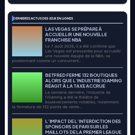
DERNIERES ACTUS DES JEUX EN LIGNES
LAS VEGAS SE PRÉPARE À
ACCUEILLIR UNE NOUVELLE
FRANCHISE NBA
Le 7 août 2026, il a été confirmé que
Las Vegas est pressentie pour accueillir
une nouvelle équipe de la NBA, se
positionnant comme un concurrent...
BETFRED FERME 132 BOUTIQUES
ALORS QUE L’INDUSTRIE IGAMING
RÉAGIT À LA TAXE ACCRUE
La semaine dernière, l’industrie de
l’iGaming a été le théâtre de
bouleversements notables, notamment
la fermeture de 132 points de vente...
L’IMPACT DE L’INTERDICTION DES
SPONSORS DE PARI SUR LES
MAILLOTS DE LA PREMIER LEAGUE