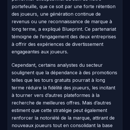
portefeuille, que ce soit par une forte rétention
des joueurs, une génération continue de
revenus ou une reconnaissance de marque à
long terme, a expliqué Blueprint. Ce partenariat
témoigne de l’engagement des deux entreprises
à offrir des expériences de divertissement
engageantes aux joueurs.
Cependant, certains analystes du secteur
soulignent que la dépendance à des promotions
telles que les tours gratuits pourrait à long
terme réduire la fidélité des joueurs, les incitant
à tourner vers d’autres plateformes à la
recherche de meilleures offres. Mais d’autres
estiment que cette stratégie peut également
renforcer la notoriété de la marque, attirant de
nouveaux joueurs tout en consolidant la base