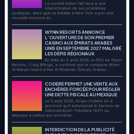
La société Kalshi fait face à une
intensification de ses problèmes
juridiques, alors que sa bataille à New York a pris une
nouvelle tournure et...
WYNN RESORTS ANNONCE
L’OUVERTURE DE SON PREMIER
CASINO AUX ÉMIRATS ARABES
UNIS EN SEPTEMBRE 2027 MALGRÉ
LES DÉFIS RÉGIONAUX
En date du 5 août 2026, le PDG de Wynn
Resorts, Craig Billings, a confirmé que le complexe Wynn
Al Marjan Island à Ras Al Khaimah, Émirats Arabes...
CODERE PERMET UNE VENTE AUX
ENCHÈRES FORCÉE POUR RÉGLER
UNE DETTE FISCALE AU MEXIQUE
Le 5 août 2026, Grupo Codere SA a
annoncé qu’il autoriserait le Servicio de
Administración Tributaria (SAT) du
Mexique à mettre aux enchères...
INTERDICTION DE LA PUBLICITÉ