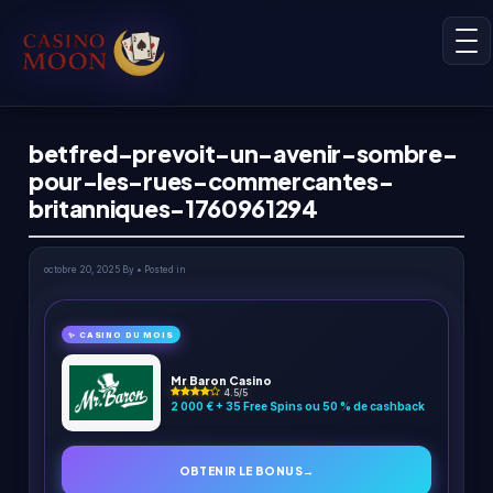
betfred-prevoit-un-avenir-sombre-
pour-les-rues-commercantes-
britanniques-1760961294
octobre 20, 2025
By
• Posted in
✨ CASINO DU MOIS
Mr Baron Casino
4.5/5
2 000 € + 35 Free Spins ou 50 % de cashback
OBTENIR LE BONUS
→