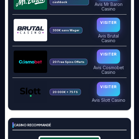
cashback
Avis Mr Baron
Casino
VISITER
300€ sans Wager
Avis Brutal
Casino
VISITER
20 Free Spins Offerts
Avis Cosmobet
Casino
VISITER
20 000€ + 75 FS
Avis Slott Casino
CASINO RECOMMANDÉ