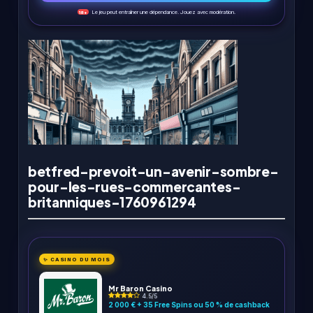
Le jeu peut entraîner une dépendance. Jouez avec modération.
18+
betfred-prevoit-un-avenir-sombre-
pour-les-rues-commercantes-
britanniques-1760961294
✨ CASINO DU MOIS
Mr Baron Casino
4.5/5
2 000 € + 35 Free Spins ou 50 % de cashback