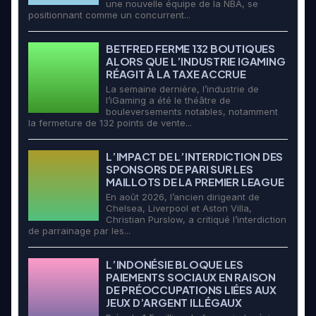
une nouvelle équipe de la NBA, se
positionnant comme un concurrent...
BETFRED FERME 132 BOUTIQUES
ALORS QUE L’INDUSTRIE IGAMING
RÉAGIT À LA TAXE ACCRUE
La semaine dernière, l’industrie de
l’iGaming a été le théâtre de
bouleversements notables, notamment
la fermeture de 132 points de vente...
L’IMPACT DE L’INTERDICTION DES
SPONSORS DE PARI SUR LES
MAILLOTS DE LA PREMIER LEAGUE
En août 2026, l’ancien dirigeant de
Chelsea, Liverpool et Aston Villa,
Christian Purslow, a critiqué l’interdiction
de parrainage par les...
L’INDONÉSIE BLOQUE LES
PAIEMENTS SOCIAUX EN RAISON
DE PRÉOCCUPATIONS LIÉES AUX
JEUX D’ARGENT ILLÉGAUX