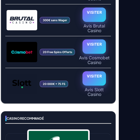
VISITER
300€ sans Wager
Avis Brutal
Casino
VISITER
20 Free Spins Offerts
Avis Cosmobet
Casino
VISITER
20 000€ + 75 FS
Avis Slott
Casino
CASINO RECOMMANDÉ