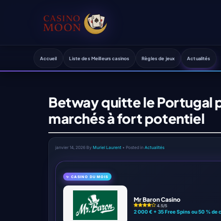
Accueil
Liste des Meilleurs casinos
Règles de jeux
Actualités
Betway quitte le Portugal 
marchés à fort potentiel
janvier 14, 2026
By
Muriel Laurent
• Posted in
Actualités
✨ CASINO DU MOIS
Mr Baron Casino
4.5/5
2 000 € + 35 Free Spins ou 50 % de