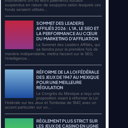
indonésiens ont vu leurs paiements sociaux
suspendus en raison de soupçons selon lesquels ces
fonds seraient utilisés...
SOMMET DES LEADERS
AFFILIÉS 2026 : L’IA, LE SEO ET
LA PERFORMANCE AU CŒUR
DU MARKETING D’AFFILIATION
Le Sommet des Leaders Affiliés, qui
se tiendra pour la première fois de
manière indépendante, mettra l’accent sur le SEO,
l’intelligence...
RÉFORME DE LA LOI FÉDÉRALE
DES JEUX DE 1947 AU MEXIQUE
POUR UNE MEILLEURE
RÉGULATION
Le Congrès du Mexique a reçu une
proposition visant à réformer la Loi
Fédérale sur les Jeux et Tombolas de 1947, avec un
accent particulier sur un...
RÈGLEMENT PLUS STRICT SUR
LES JEUX DE CASINO EN LIGNE