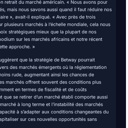
on retrait du marché américain. « Nous avons pour
és, mais nous savons aussi quand il faut réduire nos
faire », avait-il expliqué. « Avec près de trois
ur plusieurs marchés à l’échelle mondiale, cela nous
choix stratégiques mieux que la plupart de nos
podium sur les marchés africains et notre récent
ette approche. »
suggèrent que la stratégie de Betway pourrait
 vers des marchés émergents où la réglementation
 moins rude, augmentant ainsi les chances de
Ces marchés offrent souvent des conditions plus
amment en termes de fiscalité et de coûts
nt que se retirer d’un marché établi comporte aussi
marché à long terme et l’instabilité des marchés
pacité à s’adapter aux conditions changeantes du
italiser sur ces nouvelles opportunités sans