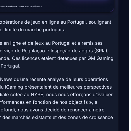
r une dépendance. Jouez avec modération.
pérations de jeux en ligne au Portugal, soulignant
el limité du marché portugais.
s en ligne et de jeux au Portugal et a remis ses
 Serviço de Regulação e Inspeção de Jogos (SRIJ),
mande. Ces licences étaient détenues par GM Gaming
 Portugal.
News qu’une récente analyse de leurs opérations
 du iGaming présentaient de meilleures perspectives
ndiale cotée au NYSE, nous nous efforçons d’évaluer
rformances en fonction de nos objectifs », a
rofondi, nous avons décidé de renoncer à notre
r des marchés existants et des zones de croissance