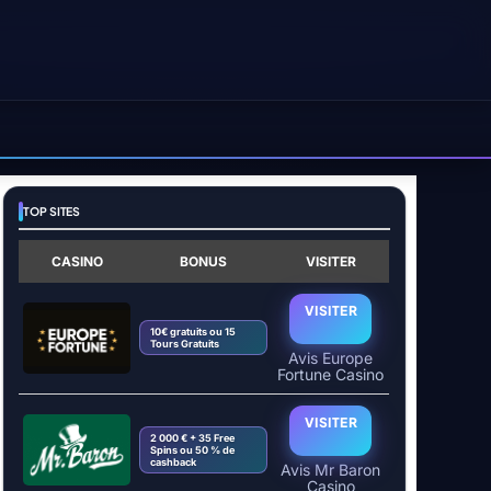
TOP SITES
CASINO
BONUS
VISITER
VISITER
10€ gratuits ou 15
Tours Gratuits
Avis Europe
Fortune Casino
VISITER
2 000 € + 35 Free
Spins ou 50 % de
cashback
Avis Mr Baron
Casino