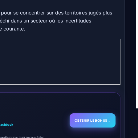
 pour se concentrer sur des territoires jugés plus
léchi dans un secteur où les incertitudes
e courante.
OBTENIR LE BONUS
→
 cashback
r une dépendance. Jouez avec modération.