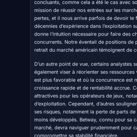
concluants, comme cela a été le cas avec s
mission de réussir nos entrées sur les march
pertes, et il nous arrive parfois de devoir le 
décennies d’expérience dans l’exploitation s
donne l’intuition nécessaire pour faire des 
concurrents. Notre éventail de positions de 
retrait du marché américain témoignent de c
D’un autre point de vue, certains analystes 
également viser à réorienter ses ressources
est plus favorable et où la concurrence est
croissance rapide et de rentabilité accrue. 
attractives pour les opérateurs de jeux, not
d’exploitation. Cependant, d’autres souligne
ses risques, notamment la perte de parts de 
moins développés. Betway, connu pour sa ca
marché, devra naviguer prudemment pour cap
compromettre sa stabilité financière.