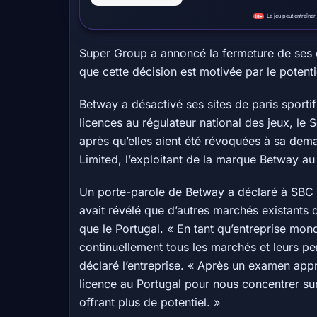
Le jeu peut entraîne
18+
Super Group a annoncé la fermeture de ses o
que cette décision est motivée par le potenti
Betway a désactivé ses sites de paris sportif
licences au régulateur national des jeux, le
après qu’elles aient été révoquées à sa de
Limited, l’exploitant de la marque Betway au
Un porte-parole de Betway a déclaré à SBC 
avait révélé que d’autres marchés existants
que le Portugal. « En tant qu’entreprise mo
continuellement tous les marchés et leurs pe
déclaré l’entreprise. « Après un examen app
licence au Portugal pour nous concentrer su
offrant plus de potentiel. »