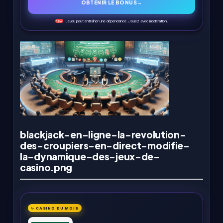
OBTENIR LE BONUS
→
Le jeu peut entraîner une dépendance. Jouez avec modération.
18+
blackjack-en-ligne-la-revolution-
des-croupiers-en-direct-modifie-
la-dynamique-des-jeux-de-
casino.png
✨ CASINO DU MOIS