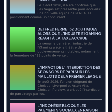
Le 7 août 2026, il a été confirmé que
Las Vegas est pressentie pour accueillir
une nouvelle équipe de la NBA, se
positionnant comme un concurrent...
BETFRED FERME 132 BOUTIQUES
ALORS QUE L’INDUSTRIE IGAMING
RÉAGIT À LA TAXE ACCRUE
La semaine dernière, l’industrie de
l’iGaming a été le théâtre de
bouleversements notables, notamment
la fermeture de 132 points de vente...
L’IMPACT DE L’INTERDICTION DES
SPONSORS DE PARI SUR LES
MAILLOTS DE LA PREMIER LEAGUE
En août 2026, l’ancien dirigeant de
Chelsea, Liverpool et Aston Villa,
Christian Purslow, a critiqué l’interdiction
de parrainage par les...
L’INDONÉSIE BLOQUE LES
PAIEMENTS SOCIAUX EN RAISON