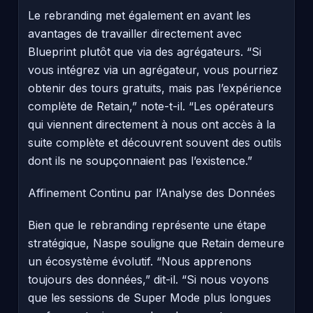
Le rebranding met également en avant les
avantages de travailler directement avec
Blueprint plutôt que via des agrégateurs. “Si
vous intégrez via un agrégateur, vous pourriez
obtenir des tours gratuits, mais pas l’expérience
complète de Retain,” note-t-il. “Les opérateurs
qui viennent directement à nous ont accès à la
suite complète et découvrent souvent des outils
dont ils ne soupçonnaient pas l’existence.”
Affinement Continu par l’Analyse des Données
Bien que le rebranding représente une étape
stratégique, Naspe souligne que Retain demeure
un écosystème évolutif. “Nous apprenons
toujours des données,” dit-il. “Si nous voyons
que les sessions de Super Mode plus longues