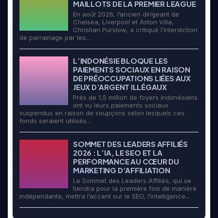
MAILLOTS DE LA PREMIER LEAGUE
En août 2026, l’ancien dirigeant de
Chelsea, Liverpool et Aston Villa,
Christian Purslow, a critiqué l’interdiction
de parrainage par les...
L’INDONÉSIE BLOQUE LES
PAIEMENTS SOCIAUX EN RAISON
DE PRÉOCCUPATIONS LIÉES AUX
JEUX D’ARGENT ILLÉGAUX
Près de 1,5 million de foyers indonésiens
ont vu leurs paiements sociaux
suspendus en raison de soupçons selon lesquels ces
fonds seraient utilisés...
SOMMET DES LEADERS AFFILIÉS
2026 : L’IA, LE SEO ET LA
PERFORMANCE AU CŒUR DU
MARKETING D’AFFILIATION
Le Sommet des Leaders Affiliés, qui se
tiendra pour la première fois de manière
indépendante, mettra l’accent sur le SEO, l’intelligence...