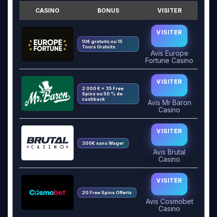
CASINO
BONUS
VISITER
VISITER
10€ gratuits ou 15
Tours Gratuits
Avis Europe
Fortune Casino
VISITER
2 000 € + 35 Free
Spins ou 50 % de
cashback
Avis Mr Baron
Casino
VISITER
300€ sans Wager
Avis Brutal
Casino
VISITER
20 Free Spins Offerts
Avis Cosmobet
Casino