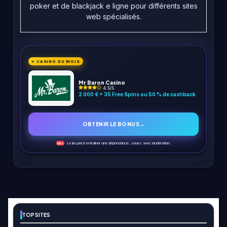
poker et de blackjack e ligne pour différents sites
web spécialisés.
✨ CASINO DU MOIS
Mr Baron Casino
4.5/5
2 000 € + 35 Free Spins ou 50 % de cashback
OBTENIR LE BONUS
→
Le jeu peut entraîner une dépendance. Jouez avec modération.
18+
TOP SITES