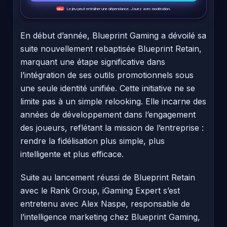
Le jeu peut entraîner une dépendance. Jouez avec modération.
18+
En début d’année, Blueprint Gaming a dévoilé sa
suite nouvellement rebaptisée Blueprint Retain,
marquant une étape significative dans
l’intégration de ses outils promotionnels sous
une seule identité unifiée. Cette initiative ne se
limite pas à un simple relooking. Elle incarne des
années de développement dans l’engagement
des joueurs, reflétant la mission de l’entreprise :
rendre la fidélisation plus simple, plus
intelligente et plus efficace.
Suite au lancement réussi de Blueprint Retain
avec le Rank Group, iGaming Expert s’est
entretenu avec Alex Naspe, responsable de
l’intelligence marketing chez Blueprint Gaming,