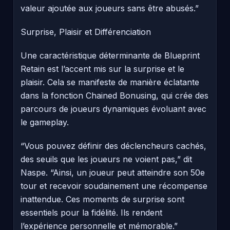
valeur ajoutée aux joueurs sans être abusés.”
Surprise, Plaisir et Différenciation
Une caractéristique déterminante de Blueprint
Retain est l’accent mis sur la surprise et le
plaisir. Cela se manifeste de manière éclatante
dans la fonction Chained Bonusing, qui crée des
parcours de joueurs dynamiques évoluant avec
le gameplay.
“Vous pouvez définir des déclencheurs cachés,
des seuils que les joueurs ne voient pas,” dit
Naspe. “Ainsi, un joueur peut atteindre son 50e
tour et recevoir soudainement une récompense
inattendue. Ces moments de surprise sont
essentiels pour la fidélité. Ils rendent
l’expérience personnelle et mémorable.”