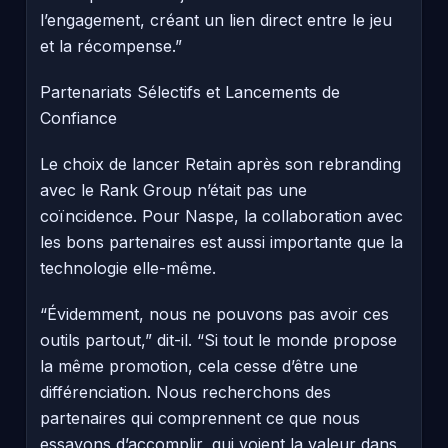
l’engagement, créant un lien direct entre le jeu
et la récompense.”
Partenariats Sélectifs et Lancements de
Confiance
Le choix de lancer Retain après son rebranding
avec le Rank Group n’était pas une
coïncidence. Pour Naspe, la collaboration avec
les bons partenaires est aussi importante que la
technologie elle-même.
“Évidemment, nous ne pouvons pas avoir ces
outils partout,” dit-il. “Si tout le monde propose
la même promotion, cela cesse d’être une
différenciation. Nous recherchons des
partenaires qui comprennent ce que nous
essayons d’accomplir, qui voient la valeur dans