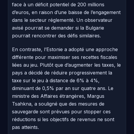
face à un déficit potentiel de 200 millions
d’euros, en raison d’une baisse de l’engagement
dans le secteur réglementé. Un observateur
avisé pourrait se demander si la Bulgarie
pourrait rencontrer des défis similaires.
En contraste, l’Estonie a adopté une approche
différente pour maximiser ses recettes fiscales
liées au jeu. Plutôt que d’augmenter les taxes, le
pays a décidé de réduire progressivement la
taxe sur le jeu à distance de 6% à 4%,
diminuant de 0,5% par an sur quatre ans. Le
ministre des Affaires étrangères, Margus
Tsahkna, a souligné que des mesures de
sauvegarde sont prévues pour stopper ces
réductions si les objectifs de revenus ne sont
pas atteints.