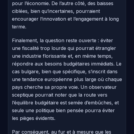
pour l’économie. De l’autre côté, des baisses
ciblées, bien qu’incertaines, pourraient
encourager l’innovation et l’engagement à long
terme.
Finalement, la question reste ouverte : éviter
une fiscalité trop lourde qui pourrait étrangler
une industrie florissante et, en même temps,
répondre aux besoins budgétaires immédiats. Le
cas bulgare, bien que spécifique, s’inscrit dans
une tendance européenne plus large où chaque
pays cherche sa propre voie. Un observateur
sceptique pourrait noter que la route vers
l’équilibre budgétaire est semée d’embûches, et
seule une politique bien pensée pourra éviter
les pièges évidents.
Par conséquent, au fur et à mesure que les