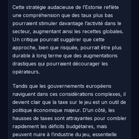
Cette stratégie audacieuse de l’Estonie reflète
une compréhension que des taux plus bas
pourraient stimuler davantage l’activité dans le
secteur, augmentant ainsi les recettes globales.
Un critique pourrait suggérer que cette
approche, bien que risquée, pourrait être plus
durable à long terme que des augmentations
drastiques qui pourraient décourager les
opérateurs.
Tandis que les gouvernements européens
naviguent dans ces considérations complexes, il
devient clair que la taxe sur le jeu est un outil de
politique économique majeur. D’un côté, les
hausses de taxes sont attrayantes pour combler
rapidement les déficits budgétaires, mais
peuvent nuire à l’industrie du jeu, essentielle