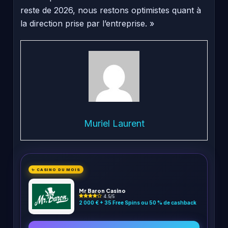
reste de 2026, nous restons optimistes quant à
la direction prise par l’entreprise. »
Muriel Laurent
✨ CASINO DU MOIS
Mr Baron Casino
4.5/5
2 000 € + 35 Free Spins ou 50 % de cashback