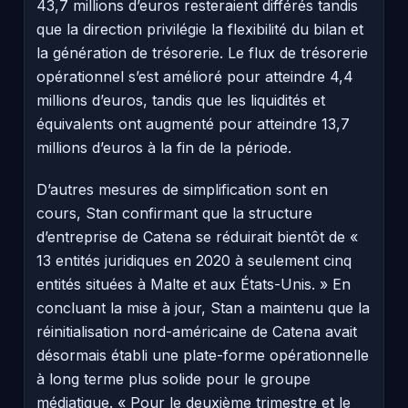
43,7 millions d’euros resteraient différés tandis
que la direction privilégie la flexibilité du bilan et
la génération de trésorerie. Le flux de trésorerie
opérationnel s’est amélioré pour atteindre 4,4
millions d’euros, tandis que les liquidités et
équivalents ont augmenté pour atteindre 13,7
millions d’euros à la fin de la période.
D’autres mesures de simplification sont en
cours, Stan confirmant que la structure
d’entreprise de Catena se réduirait bientôt de «
13 entités juridiques en 2020 à seulement cinq
entités situées à Malte et aux États-Unis. » En
concluant la mise à jour, Stan a maintenu que la
réinitialisation nord-américaine de Catena avait
désormais établi une plate-forme opérationnelle
à long terme plus solide pour le groupe
médiatique. « Pour le deuxième trimestre et le