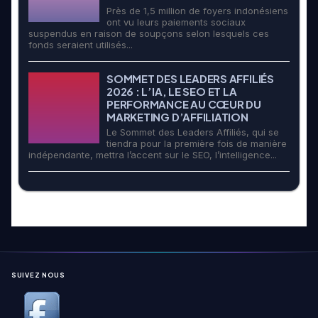
Près de 1,5 million de foyers indonésiens
ont vu leurs paiements sociaux
suspendus en raison de soupçons selon lesquels ces
fonds seraient utilisés...
SOMMET DES LEADERS AFFILIÉS
2026 : L’IA, LE SEO ET LA
PERFORMANCE AU CŒUR DU
MARKETING D’AFFILIATION
Le Sommet des Leaders Affiliés, qui se
tiendra pour la première fois de manière
indépendante, mettra l’accent sur le SEO, l’intelligence...
SUIVEZ NOUS