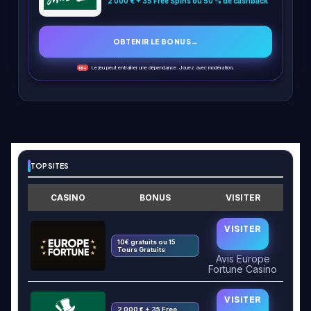
2 000 € + 35 Free Spins ou 50 % de cashback
OBTENIR LE BONUS
→
Le jeu peut entraîner une dépendance. Jouez avec modération.
18+
TOP SITES
CASINO
BONUS
VISITER
VISITER
10€ gratuits ou 15
Tours Gratuits
Avis Europe
Fortune Casino
VISITER
2 000 € + 35 Free