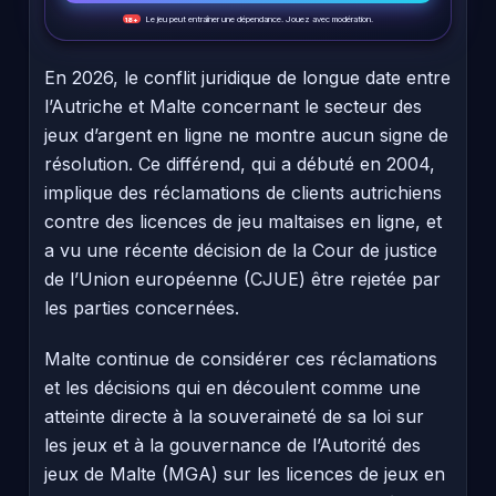
Le jeu peut entraîner une dépendance. Jouez avec modération.
18+
En 2026, le conflit juridique de longue date entre
l’Autriche et Malte concernant le secteur des
jeux d’argent en ligne ne montre aucun signe de
résolution. Ce différend, qui a débuté en 2004,
implique des réclamations de clients autrichiens
contre des licences de jeu maltaises en ligne, et
a vu une récente décision de la Cour de justice
de l’Union européenne (CJUE) être rejetée par
les parties concernées.
Malte continue de considérer ces réclamations
et les décisions qui en découlent comme une
atteinte directe à la souveraineté de sa loi sur
les jeux et à la gouvernance de l’Autorité des
jeux de Malte (MGA) sur les licences de jeux en