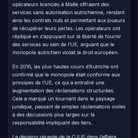
opérateurs licenciés à Malte offraient des
services sans autorisation autrichienne, rendant
ainsi les contrats nuls et permettant aux joueurs
de récupérer leurs pertes. Les opérateurs ont
répliqué en s’appuyant sur la liberté de fournir
des services au sein de l’UE, arguant que le
monopole autrichien violait le droit européen.
En 2016, les plus hautes cours d’Autriche ont
confirmé que le monopole était conforme aux
principes de l’UE, ce qui a entraîné une
augmentation des réclamations structurées.
Cela a marqué un tournant dans le paysage
juridique, passant de simples réclamations civiles
à des discussions plus larges sur la
responsabilité impliquant des tiers.
La décision récente de la CJUE dans l’affaire