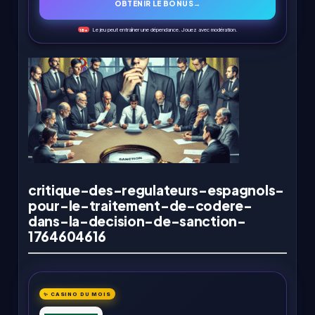
OBTENIR LE BONUS
→
Le jeu peut entraîner une dépendance. Jouez avec modération.
18+
critique-des-regulateurs-espagnols-
pour-le-traitement-de-codere-
dans-la-decision-de-sanction-
1764604616
✨ CASINO DU MOIS