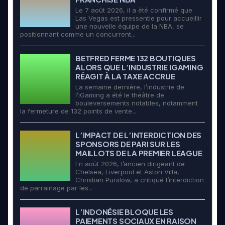
Le 7 août 2026, il a été confirmé que
Las Vegas est pressentie pour accueillir
une nouvelle équipe de la NBA, se
positionnant comme un concurrent...
BETFRED FERME 132 BOUTIQUES
ALORS QUE L’INDUSTRIE IGAMING
RÉAGIT À LA TAXE ACCRUE
La semaine dernière, l’industrie de
l’iGaming a été le théâtre de
bouleversements notables, notamment
la fermeture de 132 points de vente...
L’IMPACT DE L’INTERDICTION DES
SPONSORS DE PARI SUR LES
MAILLOTS DE LA PREMIER LEAGUE
En août 2026, l’ancien dirigeant de
Chelsea, Liverpool et Aston Villa,
Christian Purslow, a critiqué l’interdiction
de parrainage par les...
L’INDONÉSIE BLOQUE LES
PAIEMENTS SOCIAUX EN RAISON