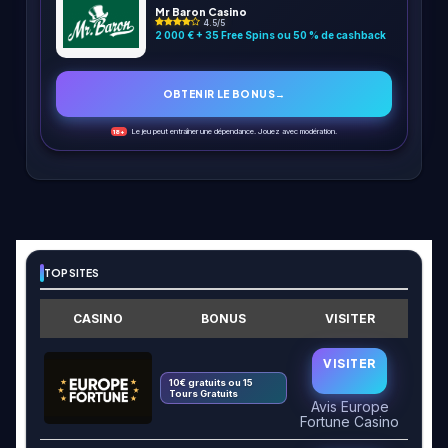
Mr Baron Casino
4.5/5
2 000 € + 35 Free Spins ou 50 % de cashback
OBTENIR LE BONUS
→
Le jeu peut entraîner une dépendance. Jouez avec modération.
18+
TOP SITES
CASINO
BONUS
VISITER
VISITER
10€ gratuits ou 15
Tours Gratuits
Avis Europe
Fortune Casino