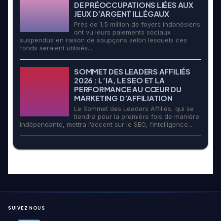
DE PRÉOCCUPATIONS LIÉES AUX
JEUX D’ARGENT ILLÉGAUX
Près de 1,5 million de foyers indonésiens
ont vu leurs paiements sociaux
suspendus en raison de soupçons selon lesquels ces
fonds seraient utilisés...
SOMMET DES LEADERS AFFILIÉS
2026 : L’IA, LE SEO ET LA
PERFORMANCE AU CŒUR DU
MARKETING D’AFFILIATION
Le Sommet des Leaders Affiliés, qui se
tiendra pour la première fois de manière
indépendante, mettra l’accent sur le SEO, l’intelligence...
SUIVEZ NOUS