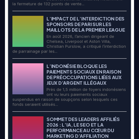
la fermeture de 132 points de vente...
L’IMPACT DE L’INTERDICTION DES
SPONSORS DE PARI SUR LES
MAILLOTS DE LA PREMIER LEAGUE
En août 2026, l’ancien dirigeant de
Chelsea, Liverpool et Aston Villa,
Christian Purslow, a critiqué l’interdiction
de parrainage par les...
L’INDONÉSIE BLOQUE LES
PAIEMENTS SOCIAUX EN RAISON
DE PRÉOCCUPATIONS LIÉES AUX
JEUX D’ARGENT ILLÉGAUX
Près de 1,5 million de foyers indonésiens
ont vu leurs paiements sociaux
suspendus en raison de soupçons selon lesquels ces
fonds seraient utilisés...
SOMMET DES LEADERS AFFILIÉS
2026 : L’IA, LE SEO ET LA
PERFORMANCE AU CŒUR DU
MARKETING D’AFFILIATION