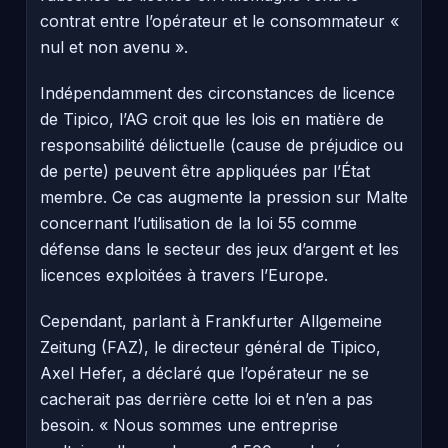
contrat entre l’opérateur et le consommateur «
nul et non avenu ».
Indépendamment des circonstances de licence
de Tipico, l’AG croit que les lois en matière de
responsabilité délictuelle (cause de préjudice ou
de perte) peuvent être appliquées par l’État
membre. Ce cas augmente la pression sur Malte
concernant l’utilisation de la loi 55 comme
défense dans le secteur des jeux d’argent et les
licences exploitées à travers l’Europe.
Cependant, parlant à Frankfurter Allgemeine
Zeitung (FAZ), le directeur général de Tipico,
Axel Hefer, a déclaré que l’opérateur ne se
cacherait pas derrière cette loi et n’en a pas
besoin. « Nous sommes une entreprise