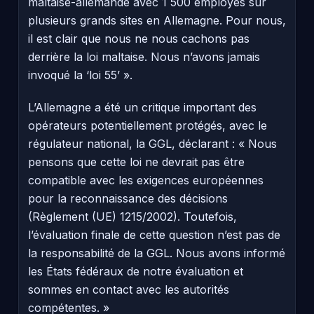
maltaise-allemande avec 1 500 employés sur
plusieurs grands sites en Allemagne. Pour nous,
il est clair que nous ne nous cachons pas
derrière la loi maltaise. Nous n’avons jamais
invoqué la ‘loi 55’ ».
L’Allemagne a été un critique important des
opérateurs potentiellement protégés, avec le
régulateur national, la GGL, déclarant : « Nous
pensons que cette loi ne devrait pas être
compatible avec les exigences européennes
pour la reconnaissance des décisions
(Règlement (UE) 1215/2002). Toutefois,
l’évaluation finale de cette question n’est pas de
la responsabilité de la GGL. Nous avons informé
les États fédéraux de notre évaluation et
sommes en contact avec les autorités
compétentes. »