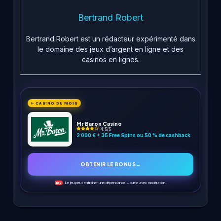
Bertrand Robert
Bertrand Robert est un rédacteur expérimenté dans
le domaine des jeux d’argent en ligne et des
casinos en lignes.
✨ CASINO DU MOIS
Mr Baron Casino
4.5/5
2 000 € + 35 Free Spins ou 50 % de cashback
OBTENIR LE BONUS
→
Le jeu peut entraîner une dépendance. Jouez avec modération.
18+