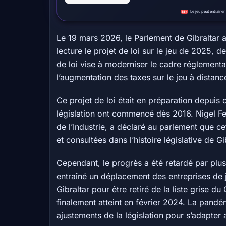
Le jeu peut entraîne
18+
Le 19 mars 2026, le Parlement de Gibraltar 
lecture le projet de loi sur le jeu de 2025, 
de loi vise à moderniser le cadre réglementai
l’augmentation des taxes sur le jeu à dista
Ce projet de loi était en préparation depuis
législation ont commencé dès 2016. Nigel F
de l’Industrie, a déclaré au parlement que ce
et consultées dans l’histoire législative de Gi
Cependant, le progrès a été retardé par plus
entraîné un déplacement des entreprises de je
Gibraltar pour être retiré de la liste grise d
finalement atteint en février 2024. La pan
ajustements de la législation pour s’adapter