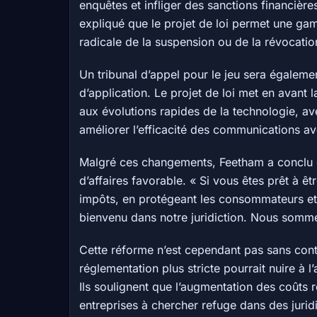
enquêtes et infliger des sanctions financiè
expliqué que le projet de loi permet une ga
radicale de la suspension ou de la révocation
Un tribunal d’appel pour le jeu sera égalemen
d’application. Le projet de loi met en avant la
aux évolutions rapides de la technologie, a
améliorer l’efficacité des communications ave
Malgré ces changements, Feetham a conclu q
d’affaires favorable. « Si vous êtes prêt à ê
impôts, en protégeant les consommateurs et 
bienvenu dans notre juridiction. Nous sommes
Cette réforme n’est cependant pas sans cont
réglementation plus stricte pourrait nuire à l’
Ils soulignent que l’augmentation des coûts 
entreprises à chercher refuge dans des jurid