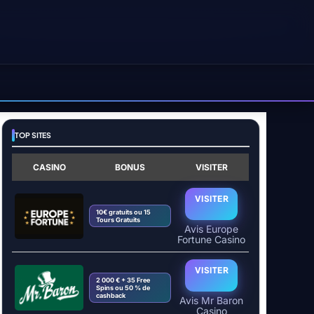
TOP SITES
CASINO
BONUS
VISITER
VISITER
10€ gratuits ou 15
Tours Gratuits
Avis Europe
Fortune Casino
VISITER
2 000 € + 35 Free
Spins ou 50 % de
cashback
Avis Mr Baron
Casino