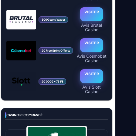
VISITER
300€ sans Wager
Avis Brutal
Casino
VISITER
20 Free Spins Offerts
Avis Cosmobet
Casino
VISITER
20 000€ + 75 FS
Avis Slott
Casino
CASINO RECOMMANDÉ