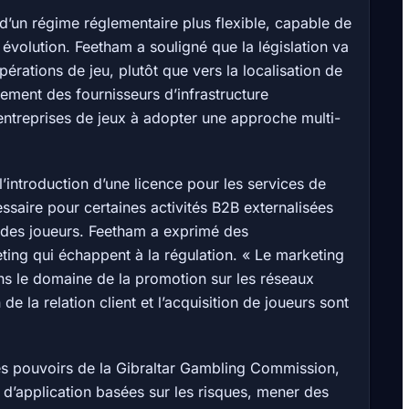
é d’un régime réglementaire plus flexible, capable de
évolution. Feetham a souligné que la législation va
opérations de jeu, plutôt que vers la localisation de
ement des fournisseurs d’infrastructure
ntreprises de jeux à adopter une approche multi-
l’introduction d’une licence pour les services de
saire pour certaines activités B2B externalisées
 des joueurs. Feetham a exprimé des
ting qui échappent à la régulation. « Le marketing
ns le domaine de la promotion sur les réseaux
 de la relation client et l’acquisition de joueurs sont
les pouvoirs de la Gibraltar Gambling Commission,
 d’application basées sur les risques, mener des