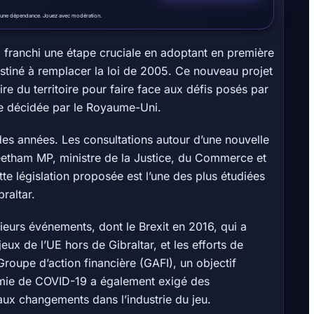
r une dépendance. Jouez avec modération.
a franchi une étape cruciale en adoptant en première
destiné à remplacer la loi de 2005. Ce nouveau projet
re du territoire pour faire face aux défis posés par
nce décidée par le Royaume-Uni.
 des années. Les consultations autour d’une nouvelle
eetham MP, ministre de la Justice, du Commerce et
tte législation proposée est l’une des plus étudiées
braltar.
ieurs événements, dont le Brexit en 2016, qui a
ux de l’UE hors de Gibraltar, et les efforts de
u Groupe d’action financière (GAFI), un objectif
démie de COVID-19 a également exigé des
 aux changements dans l’industrie du jeu.