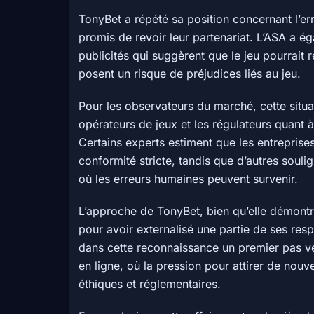
TonyBet a répété sa position concernant l’err
promis de revoir leur partenariat. L’ASA a ég
publicités qui suggèrent que le jeu pourrait
posent un risque de préjudices liés au jeu.
Pour les observateurs du marché, cette situa
opérateurs de jeux et les régulateurs quant 
Certains experts estiment que les entreprises 
conformité stricte, tandis que d’autres soulig
où les erreurs humaines peuvent survenir.
L’approche de TonyBet, bien qu’elle démontre
pour avoir externalisé une partie de ses respo
dans cette reconnaissance un premier pas ve
en ligne, où la pression pour attirer de nouv
éthiques et réglementaires.