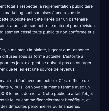
t total à respecter la réglementation publicitaire
nes marketing sont soumises à une revue de
ette publicité avait été gérée par un partenaire
maine, a omis de soumettre le matériel pour révision
diatement cessé toute publicité non conforme et a
e.
t, a maintenu la plainte, jugeant que l’annonce
re diffusée sous sa forme actuelle. L’autorité a
pour les jeux d’argent ne doivent pas encourager
er que le jeu est une source de revenus.
ant un bébé avec un texte : « C’est difficile de
ants », puis l’on voyait la même femme avec un
0 $ le mois dernier ». Cette publicité a fait l’objet
sentait le jeu comme financièrement bénéfique, et
e des difficultés personnelles ou financières.