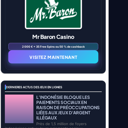
Mr Baron Casino
2 000 € + 35 Free Spins ou 50 % de cashback
VISITEZ MAINTENANT
DERNIERES ACTUS DES JEUX EN LIGNES
L’INDONÉSIE BLOQUE LES
PAIEMENTS SOCIAUX EN
RAISON DE PRÉOCCUPATIONS
LIÉES AUX JEUX D’ARGENT
ILLÉGAUX
Près de 1,5 million de foyers