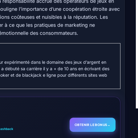
la responsabilité accrue des opérateurs de jeux en
 souligne l’importance d’une coopération étroite avec
tions coûteuses et nuisibles à la réputation. Les
ler à ce que les pratiques de marketing ne
t émotionnelle des consommateurs.
ur expérimenté dans le domaine des jeux d’argent en
Il a débuté sa carrière il y a + de 10 ans en écrivant des
 poker et de blackjack e ligne pour différents sites web
OBTENIR LE BONUS
→
 cashback