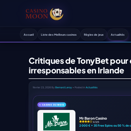
Accueil
Liste des Meilleurs casinos
Règles de jeux
Actualités
Critiques de TonyBet pour 
irresponsables en Irlande
février 23, 2026
By
Bernard Leroy
• Posted in
Actualités
✨ CASINO DU MOIS
Mr Baron Casino
4.5/5
2 000 € + 35 Free Spins ou 50 % de