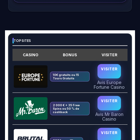
TOP SITES
CASINO
BONUS
VISITER
VISITER
10€ gratuits ou 15
Tours Gratuits
Avis Europe
Fortune Casino
VISITER
2 000 € + 35 Free
Spins ou 50 % de
cashback
Avis Mr Baron
Casino
VISITER