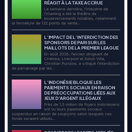
RÉAGIT À LA TAXE ACCRUE
La semaine dernière, l’industrie de
l’iGaming a été le théâtre de
bouleversements notables, notamment
la fermeture de 132 points de vente...
L’IMPACT DE L’INTERDICTION DES
SPONSORS DE PARI SUR LES
MAILLOTS DE LA PREMIER LEAGUE
En août 2026, l’ancien dirigeant de
Chelsea, Liverpool et Aston Villa,
Christian Purslow, a critiqué l’interdiction
de parrainage par les...
L’INDONÉSIE BLOQUE LES
PAIEMENTS SOCIAUX EN RAISON
DE PRÉOCCUPATIONS LIÉES AUX
JEUX D’ARGENT ILLÉGAUX
Près de 1,5 million de foyers indonésiens
ont vu leurs paiements sociaux
suspendus en raison de soupçons selon lesquels ces
fonds seraient utilisés...