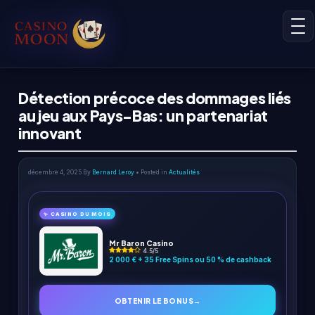
Détection précoce des dommages liés
au jeu aux Pays-Bas: un partenariat
innovant
décembre 4, 2025
By
Bernard Leroy
• Posted in
Actualités
✨ CASINO DU MOIS
Mr Baron Casino
4.5/5
2 000 € + 35 Free Spins ou 50 % de cashback
OBTENIR LE BONUS
→