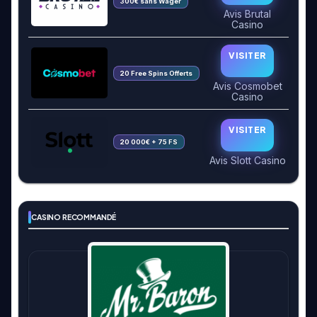
300€ sans Wager
Avis Brutal
Casino
VISITER
20 Free Spins Offerts
Avis Cosmobet
Casino
VISITER
20 000€ + 75 FS
Avis Slott Casino
CASINO RECOMMANDÉ