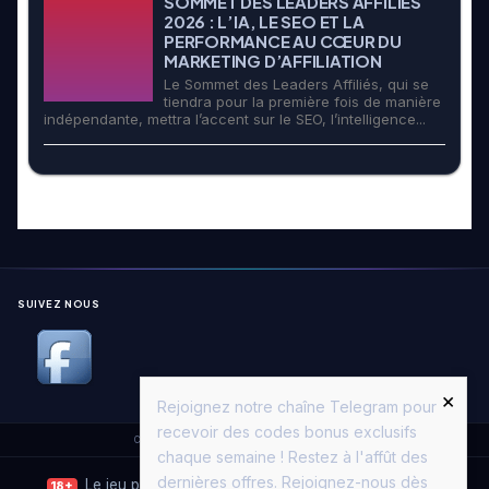
SOMMET DES LEADERS AFFILIÉS
2026 : L’IA, LE SEO ET LA
PERFORMANCE AU CŒUR DU
MARKETING D’AFFILIATION
Le Sommet des Leaders Affiliés, qui se
tiendra pour la première fois de manière
indépendante, mettra l’accent sur le SEO, l’intelligence...
SUIVEZ NOUS
×
Rejoignez notre chaîne Telegram pour
recevoir des codes bonus exclusifs
Copyright © 2026. All Rights Reserved.
Casino Moon
chaque semaine ! Restez à l'affût des
dernières offres. Rejoignez-nous dès
Le jeu peut entraîner une dépendance. Jouez avec
18+