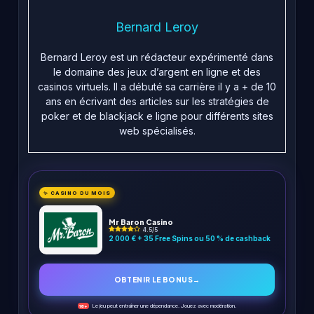
Bernard Leroy
Bernard Leroy est un rédacteur expérimenté dans
le domaine des jeux d’argent en ligne et des
casinos virtuels. Il a débuté sa carrière il y a + de 10
ans en écrivant des articles sur les stratégies de
poker et de blackjack e ligne pour différents sites
web spécialisés.
✨ CASINO DU MOIS
Mr Baron Casino
4.5/5
2 000 € + 35 Free Spins ou 50 % de cashback
OBTENIR LE BONUS
→
Le jeu peut entraîner une dépendance. Jouez avec modération.
18+