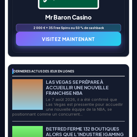
Mr Baron Casino
2 000 € + 35 Free Spins ou 50 % de cashback
VISITEZ MAINTENANT
DERNIERES ACTUS DES JEUX EN LIGNES
LAS VEGAS SE PRÉPARE À
ACCUEILLIR UNE NOUVELLE
FRANCHISE NBA
Le 7 août 2026, il a été confirmé que
Las Vegas est pressentie pour accueillir
une nouvelle équipe de la NBA, se
positionnant comme un concurrent...
BETFRED FERME 132 BOUTIQUES
ALORS QUE L’INDUSTRIE IGAMING