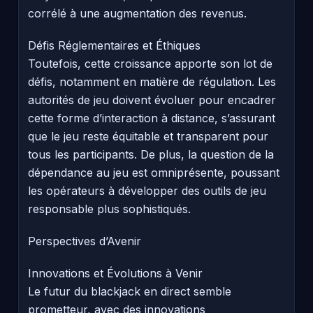
corrélé à une augmentation des revenus.
Défis Réglementaires et Éthiques
Toutefois, cette croissance apporte son lot de
défis, notamment en matière de régulation. Les
autorités de jeu doivent évoluer pour encadrer
cette forme d’interaction à distance, s’assurant
que le jeu reste équitable et transparent pour
tous les participants. De plus, la question de la
dépendance au jeu est omniprésente, poussant
les opérateurs à développer des outils de jeu
responsable plus sophistiqués.
Perspectives d’Avenir
Innovations et Évolutions à Venir
Le futur du blackjack en direct semble
prometteur, avec des innovations