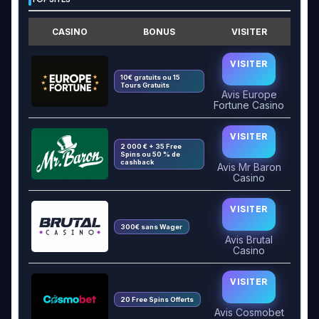
CASINO
BONUS
VISITER
VISITER
10€ gratuits ou 15
Tours Gratuits
Avis Europe
Fortune Casino
VISITER
2 000 € + 35 Free
Spins ou 50 % de
cashback
Avis Mr Baron
Casino
VISITER
300€ sans Wager
Avis Brutal
Casino
VISITER
20 Free Spins Offerts
Avis Cosmobet