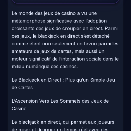
Le monde des jeux de casino a vu une
métamorphose significative avec l’adoption
croissante des jeux de croupier en direct. Parmi
ces jeux, le blackjack en direct s’est détaché
comme étant non seulement un favori parmi les
amateurs de jeux de cartes, mais aussi un
moteur significatif de l’interaction sociale dans le
milieu numérique des casinos.
Le Blackjack en Direct : Plus qu’un Simple Jeu
de Cartes
L’Ascension Vers Les Sommets des Jeux de
Casino
Le blackjack en direct, qui permet aux joueurs
de miser et de jouer en temps réel avec des