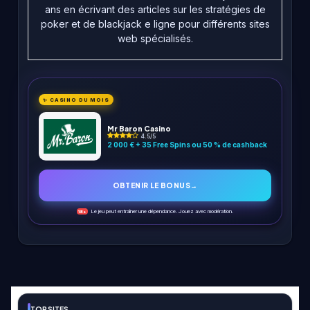
ans en écrivant des articles sur les stratégies de
poker et de blackjack e ligne pour différents sites
web spécialisés.
✨ CASINO DU MOIS
Mr Baron Casino
4.5/5
2 000 € + 35 Free Spins ou 50 % de cashback
OBTENIR LE BONUS
→
Le jeu peut entraîner une dépendance. Jouez avec modération.
18+
TOP SITES