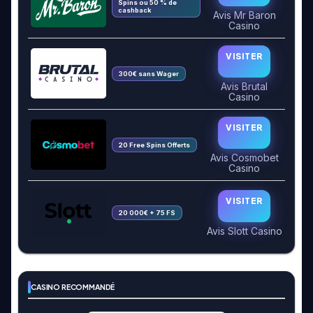
Spins ou 50 % de
cashback
Avis Mr Baron
Casino
VISITER
300€ sans Wager
Avis Brutal
Casino
VISITER
20 Free Spins Offerts
Avis Cosmobet
Casino
VISITER
20 000€ + 75 FS
Avis Slott Casino
CASINO RECOMMANDÉ