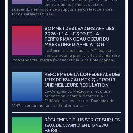
ont vu leurs paiements sociaux
suspendus en raison de soupçons selon lesquels ces
fonds seraient utilisés...
SOMMET DES LEADERS AFFILIÉS
2026 : L’IA, LE SEO ET LA
PERFORMANCE AU CŒUR DU
MARKETING D’AFFILIATION
Le Sommet des Leaders Affiliés, qui se
tiendra pour la première fois de manière
indépendante, mettra l’accent sur le SEO, l’intelligence...
RÉFORME DE LA LOI FÉDÉRALE DES
JEUX DE 1947 AU MEXIQUE POUR
UNE MEILLEURE RÉGULATION
Le Congrès du Mexique a reçu une
proposition visant à réformer la Loi
Fédérale sur les Jeux et Tombolas de
1947, avec un accent particulier sur un...
RÈGLEMENT PLUS STRICT SUR LES
JEUX DE CASINO EN LIGNE AU
BRÉSIL