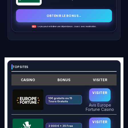
OBTENIR LE BONUS
→
Le jeu peut entraîner une dépendance. Jouez avec modération.
18+
TOP SITES
CASINO
BONUS
VISITER
VISITER
10€ gratuits ou 15
Tours Gratuits
Avis Europe
Fortune Casino
VISITER
2 000 € + 35 Free