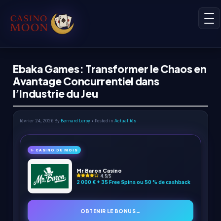
Ebaka Games: Transformer le Chaos en
Avantage Concurrentiel dans
l’Industrie du Jeu
février 24, 2026
By
Bernard Leroy
• Posted in
Actualités
✨ CASINO DU MOIS
Mr Baron Casino
4.5/5
2 000 € + 35 Free Spins ou 50 % de cashback
OBTENIR LE BONUS
→