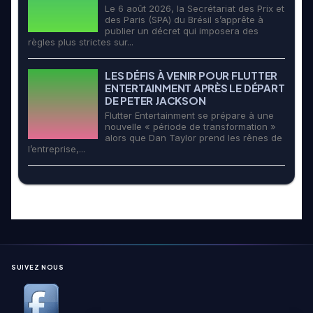
Le 6 août 2026, la Secrétariat des Prix et
des Paris (SPA) du Brésil s’apprête à
publier un décret qui imposera des
règles plus strictes sur...
LES DÉFIS À VENIR POUR FLUTTER
ENTERTAINMENT APRÈS LE DÉPART
DE PETER JACKSON
Flutter Entertainment se prépare à une
nouvelle « période de transformation »
alors que Dan Taylor prend les rênes de
l’entreprise,...
SUIVEZ NOUS