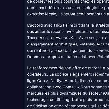
de douleur les plus courants chez les opérat
combinant désormais une technologie de po
expertise locale, ils seront certainement un
L’accord avec FIRST s’inscrit dans la stratég
des accords récents avec plusieurs fournisse
Thunderkick et AvatarUX. « Avec ses jeux à l
d’engagement sophistiqués, Pateplay est une
qui renforcera encore la gamme de services
Debono à propos du partenariat avec Patepl
Le renforcement de son offre de marché a perm
opérateurs. La société a également récemme
ligne Goatz. Nadiya Attard, directrice commer
collaboration avec Goatz : « Nous sommes ex
marques les plus dynamiques du secteur iGa
technologie en dit long. Notre plateforme 
de fidélisation et de récompenses qui se dém