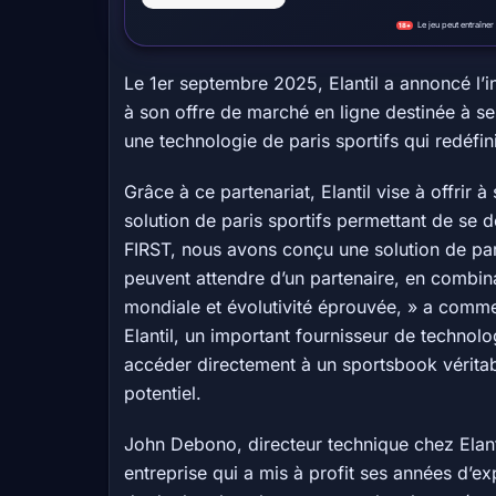
Le jeu peut entraîne
18+
Le 1er septembre 2025, Elantil a annoncé l’in
à son offre de marché en ligne destinée à se
une technologie de paris sportifs qui redéfini
Grâce à ce partenariat, Elantil vise à offrir 
solution de paris sportifs permettant de se
FIRST, nous avons conçu une solution de pari
peuvent attendre d’un partenaire, en combina
mondiale et évolutivité éprouvée, » a comme
Elantil, un important fournisseur de technol
accéder directement à un sportsbook véritabl
potentiel.
John Debono, directeur technique chez Elanti
entreprise qui a mis à profit ses années d’ex