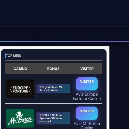
TOP SITES
CASINO
BONUS
VISITER
VISITER
10€ gratuits ou 15
Tours Gratuits
Avis Europe
Fortune Casino
VISITER
2 000 € + 35 Free
Spins ou 50 % de
cashback
Avis Mr Baron
Casino