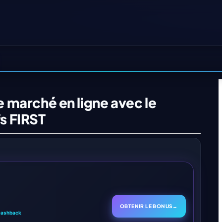
de marché en ligne avec le
fs FIRST
OBTENIR LE BONUS
→
 cashback