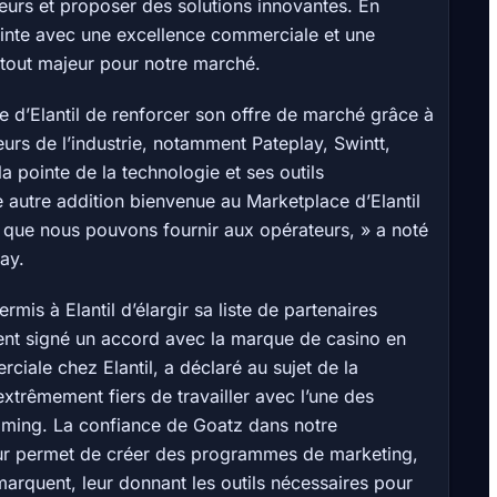
eurs et proposer des solutions innovantes. En
inte avec une excellence commerciale et une
 atout majeur pour notre marché.
ie d’Elantil de renforcer son offre de marché grâce à
urs de l’industrie, notamment Pateplay, Swintt,
a pointe de la technologie et ses outils
 autre addition bienvenue au Marketplace d’Elantil
 que nous pouvons fournir aux opérateurs, » a noté
ay.
is à Elantil d’élargir sa liste de partenaires
nt signé un accord avec la marque de casino en
ciale chez Elantil, a déclaré au sujet de la
trêmement fiers de travailler avec l’une des
ming. La confiance de Goatz dans notre
leur permet de créer des programmes de marketing,
arquent, leur donnant les outils nécessaires pour