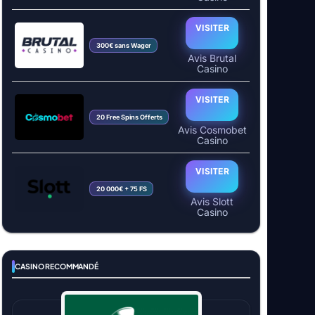
VISITER
300€ sans Wager
Avis Brutal
Casino
VISITER
20 Free Spins Offerts
Avis Cosmobet
Casino
VISITER
20 000€ + 75 FS
Avis Slott
Casino
CASINO RECOMMANDÉ