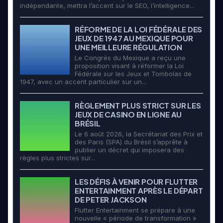
indépendante, mettra l’accent sur le SEO, l’intelligence...
RÉFORME DE LA LOI FÉDÉRALE DES
JEUX DE 1947 AU MEXIQUE POUR
UNE MEILLEURE RÉGULATION
Le Congrès du Mexique a reçu une
proposition visant à réformer la Loi
Fédérale sur les Jeux et Tombolas de
1947, avec un accent particulier sur un...
RÈGLEMENT PLUS STRICT SUR LES
JEUX DE CASINO EN LIGNE AU
BRÉSIL
Le 6 août 2026, la Secrétariat des Prix et
des Paris (SPA) du Brésil s’apprête à
publier un décret qui imposera des
règles plus strictes sur...
LES DÉFIS À VENIR POUR FLUTTER
ENTERTAINMENT APRÈS LE DÉPART
DE PETER JACKSON
Flutter Entertainment se prépare à une
nouvelle « période de transformation »