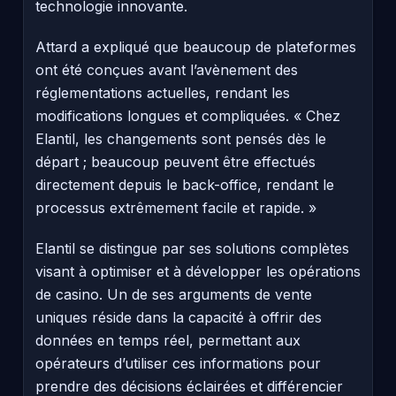
technologie innovante.
Attard a expliqué que beaucoup de plateformes
ont été conçues avant l’avènement des
réglementations actuelles, rendant les
modifications longues et compliquées. « Chez
Elantil, les changements sont pensés dès le
départ ; beaucoup peuvent être effectués
directement depuis le back-office, rendant le
processus extrêmement facile et rapide. »
Elantil se distingue par ses solutions complètes
visant à optimiser et à développer les opérations
de casino. Un de ses arguments de vente
uniques réside dans la capacité à offrir des
données en temps réel, permettant aux
opérateurs d’utiliser ces informations pour
prendre des décisions éclairées et différencier