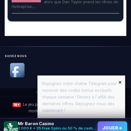
alors que Dan Taylor prend les rênes de
l’entreprise,...
SUIVEZ NOUS
×
Rejoignez notre chaîne Telegram pour
recevoir des codes bonus exclusifs
Copyright © 2026. All Rights Reserved.
Casino Moon
chaque semaine ! Restez à l'affût des
dernières offres. Rejoignez-nous dès
Le jeu peut entraîner une dépendance. Jouez avec
18+
maintenant !
modération.
Joueurs Info Service
·
ANJ
Mr Baron Casino
Rejoignez maintenant
JOUER
→
2 000 € + 35 Free Spins ou 50 % de cashback