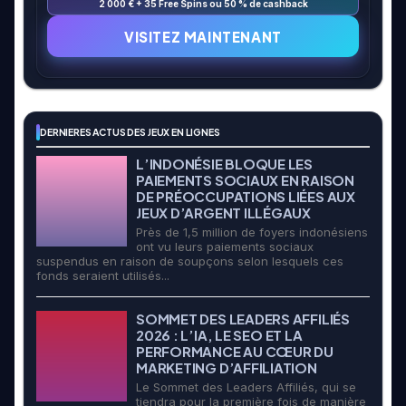
2 000 € + 35 Free Spins ou 50 % de cashback
VISITEZ MAINTENANT
DERNIERES ACTUS DES JEUX EN LIGNES
L’INDONÉSIE BLOQUE LES
PAIEMENTS SOCIAUX EN RAISON
DE PRÉOCCUPATIONS LIÉES AUX
JEUX D’ARGENT ILLÉGAUX
Près de 1,5 million de foyers indonésiens
ont vu leurs paiements sociaux
suspendus en raison de soupçons selon lesquels ces
fonds seraient utilisés...
SOMMET DES LEADERS AFFILIÉS
2026 : L’IA, LE SEO ET LA
PERFORMANCE AU CŒUR DU
MARKETING D’AFFILIATION
Le Sommet des Leaders Affiliés, qui se
tiendra pour la première fois de manière