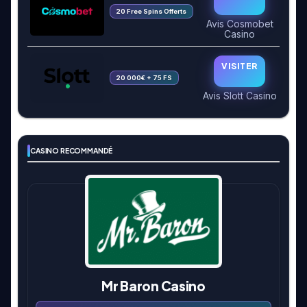
20 Free Spins Offerts
Avis Cosmobet
Casino
VISITER
20 000€ + 75 FS
Avis Slott Casino
CASINO RECOMMANDÉ
Mr Baron Casino