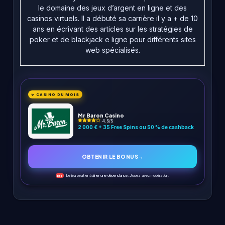
le domaine des jeux d’argent en ligne et des
casinos virtuels. Il a débuté sa carrière il y a + de 10
ans en écrivant des articles sur les stratégies de
poker et de blackjack e ligne pour différents sites
web spécialisés.
✨ CASINO DU MOIS
Mr Baron Casino
4.5/5
2 000 € + 35 Free Spins ou 50 % de cashback
OBTENIR LE BONUS
→
Le jeu peut entraîner une dépendance. Jouez avec modération.
18+