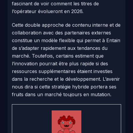
fascinant de voir comment les titres de
l’opérateur évolueront en 2026.
Cette double approche de contenu interne et de
collaboration avec des partenaires externes
constitue un modèle flexible qui permet à Entain
de s’adapter rapidement aux tendances du
marché. Toutefois, certains estiment que
l’innovation pourrait être plus rapide si des
ressources supplémentaires étaient investies
dans la recherche et le développement. L’avenir
nous dira si cette stratégie hybride portera ses
fruits dans un marché toujours en mutation.