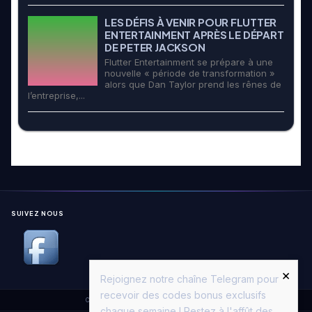
LES DÉFIS À VENIR POUR FLUTTER
ENTERTAINMENT APRÈS LE DÉPART
DE PETER JACKSON
Flutter Entertainment se prépare à une
nouvelle « période de transformation »
alors que Dan Taylor prend les rênes de
l’entreprise,...
SUIVEZ NOUS
×
Rejoignez notre chaîne Telegram pour
recevoir des codes bonus exclusifs
Copyright © 2026. All Rights Reserved.
Casino Moon
chaque semaine ! Restez à l'affût des