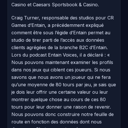
Casino et Caesars Sportsbook & Casino.
Craig Turner, responsable des studios pour CR
Games d’Entain, a précédemment expliqué
comment être sous l’égide d’Entain permet au
studio de tirer parti de l’accès aux données
clients agrégées de la branche B2C d’Entain.
Lors du podcast Entain Voices, il a déclaré : «
Nous pouvons maintenant examiner les profils
dans nos jeux qui ciblent ces joueurs. Si nous
savons que nous avons un joueur qui ne fera
qu’une moyenne de 80 tours par jeu, je sais que
je dois leur offrir une certaine valeur ou leur
montrer quelque chose au cours de ces 80
tours pour leur donner une raison de revenir.
Nous pouvons donc construire notre feuille de
route en fonction des données dont nous