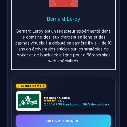
Bernard Leroy
Bernard Leroy est un rédacteur expérimenté dans
le domaine des jeux d’argent en ligne et des
casinos virtuels. Il a débuté sa carrière il y a + de 10
ans en écrivant des articles sur les stratégies de
poker et de blackjack e ligne pour différents sites
web spécialisés.
✨ CASINO DU MOIS
Mr Baron Casino
4.5/5
2 000 € + 35 Free Spins ou 50 % de cashback
OBTENIR LE BONUS
→