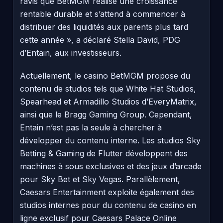
ravis que BetMGM réalise une croissance
rentable durable et s’attend à commencer à
distribuer des liquidités aux parents plus tard
cette année », a déclaré Stella David, PDG
d’Entain, aux investisseurs.
Actuellement, le casino BetMGM propose du
contenu de studios tels que White Hat Studios,
Spearhead et Armadillo Studios d’EveryMatrix,
ainsi que le Bragg Gaming Group. Cependant,
Entain n’est pas la seule à chercher à
développer du contenu interne. Les studios Sky
Betting & Gaming de Flutter développent des
machines à sous exclusives et des jeux d’arcade
pour Sky Bet et Sky Vegas. Parallèlement,
Caesars Entertainment exploite également des
studios internes pour du contenu de casino en
ligne exclusif pour Caesars Palace Online