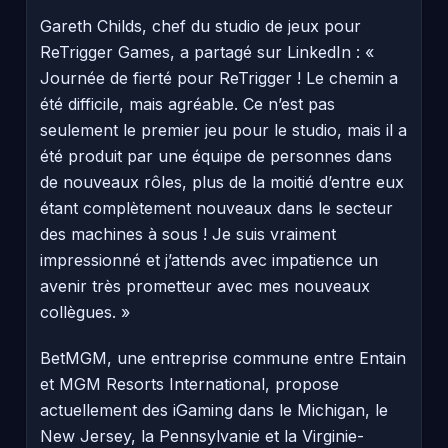
Gareth Childs, chef du studio de jeux pour
ReTrigger Games, a partagé sur LinkedIn : «
Journée de fierté pour ReTrigger ! Le chemin a
été difficile, mais agréable. Ce n’est pas
seulement le premier jeu pour le studio, mais il a
été produit par une équipe de personnes dans
de nouveaux rôles, plus de la moitié d’entre eux
étant complètement nouveaux dans le secteur
des machines à sous ! Je suis vraiment
impressionné et j’attends avec impatience un
avenir très prometteur avec mes nouveaux
collègues. »
BetMGM, une entreprise commune entre Entain
et MGM Resorts International, propose
actuellement des iGaming dans le Michigan, le
New Jersey, la Pennsylvanie et la Virginie-