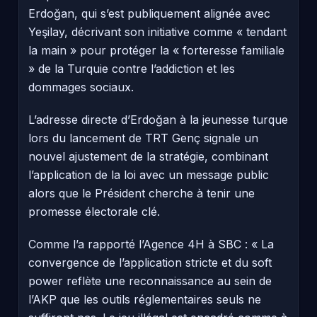
Erdoğan, qui s’est publiquement alignée avec
Yeşilay, décrivant son initiative comme « tendant
la main » pour protéger la « forteresse familiale
» de la Turquie contre l’addiction et les
dommages sociaux.
L’adresse directe d’Erdoğan à la jeunesse turque
lors du lancement de TRT Genç signale un
nouvel ajustement de la stratégie, combinant
l’application de la loi avec un message public
alors que le Président cherche à tenir une
promesse électorale clé.
Comme l’a rapporté l’Agence 4H à SBC : « La
convergence de l’application stricte et du soft
power reflète une reconnaissance au sein de
l’AKP que les outils réglementaires seuls ne