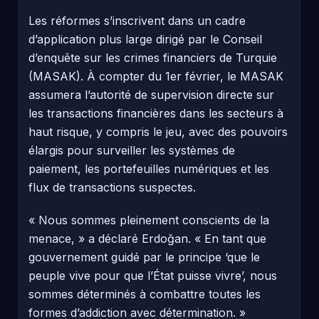
Les réformes s’inscrivent dans un cadre
d’application plus large dirigé par le Conseil
d’enquête sur les crimes financiers de Turquie
(MASAK). À compter du 1er février, le MASAK
assumera l’autorité de supervision directe sur
les transactions financières dans les secteurs à
haut risque, y compris le jeu, avec des pouvoirs
élargis pour surveiller les systèmes de
paiement, les portefeuilles numériques et les
flux de transactions suspectes.
« Nous sommes pleinement conscients de la
menace, » a déclaré Erdoğan. « En tant que
gouvernement guidé par le principe ‘que le
peuple vive pour que l’État puisse vivre’, nous
sommes déterminés à combattre toutes les
formes d’addiction avec détermination. »