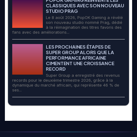
CLASSIQUES AVEC SON NOUVEAU
STUDIO PRAG
Le 8 août 2026, PopOK Gaming a révélé
son nouveau studio nommé Prag, dédié
à la réimagination des titres favoris des
fans avec des améliorations...
LES PROCHAINES ÉTAPES DE
SUPER GROUP ALORS QUE LA
PERFORMANCE AFRICAINE
CIMENTENT UNE CROISSANCE
RECORD
Super Group a enregistré des revenus
records pour le deuxième trimestre 2026, grâce à la
dynamique du marché africain, qui représente 46 % de
ses...