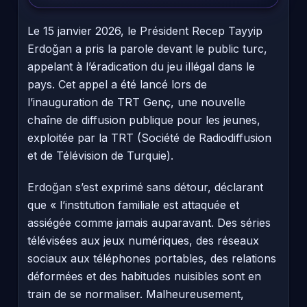
Le 15 janvier 2026, le Président Recep Tayyip
Erdoğan a pris la parole devant le public turc,
appelant à l’éradication du jeu illégal dans le
pays. Cet appel a été lancé lors de
l’inauguration de TRT Genç, une nouvelle
chaîne de diffusion publique pour les jeunes,
exploitée par la TRT (Société de Radiodiffusion
et de Télévision de Turquie).
Erdoğan s’est exprimé sans détour, déclarant
que « l’institution familiale est attaquée et
assiégée comme jamais auparavant. Des séries
télévisées aux jeux numériques, des réseaux
sociaux aux téléphones portables, des relations
déformées et des habitudes nuisibles sont en
train de se normaliser. Malheureusement,