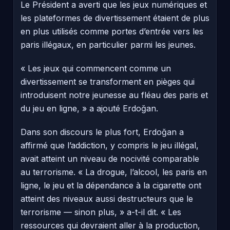
Le Président a averti que les jeux numériques et
les plateformes de divertissement étaient de plus
en plus utilisés comme portes d’entrée vers les
paris illégaux, en particulier parmi les jeunes.
« Les jeux qui commencent comme un
divertissement se transforment en pièges qui
introduisent notre jeunesse au fléau des paris et
du jeu en ligne, » a ajouté Erdoğan.
Dans son discours le plus fort, Erdoğan a
affirmé que l’addiction, y compris le jeu illégal,
avait atteint un niveau de nocivité comparable
au terrorisme. « La drogue, l’alcool, les paris en
ligne, le jeu et la dépendance à la cigarette ont
atteint des niveaux aussi destructeurs que le
terrorisme — sinon plus, » a-t-il dit. « Les
ressources qui devraient aller à la production,