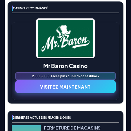
CASINO RECOMMANDÉ
Mr Baron Casino
2 000 € + 35 Free Spins ou 50 % de cashback
VISITEZ MAINTENANT
DERNIERES ACTUS DES JEUX EN LIGNES
FERMETURE DE MAGASINS