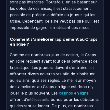
sont pas interdites. Toutefois, en se basant sur
les cotes de ces mises, il est statistiquement
possible de prédire la défaite du joueur qui les
utilise. Cependant, cela ne veut pas dire qu’il est
impossible de gagner en utilisant ces mises.
Comment s’améliorer rapidement au Craps
en ligne ?
Comme de nombreux jeux de casino, le Craps
en ligne requiert avant tout de la patience et de
la pratique. Les joueurs doivent s’entraîner et
affronter divers adversaires afin de s’habituer
au jeu ainsi qu’à ses règles. Le meilleur moyen
de s’améliorer au Craps en ligne est donc d’y
jouer le plus souvent. Les
casinos en ligne
offrent d’intéressants bonus pour les débutants
qui désirent se lancer. De plus, de nombreux