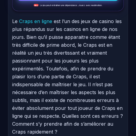
Le jeu peut entraîner une dépendance. Jouez avec modération.
18+
Le
Craps en ligne
est l’un des jeux de casino les
plus répandus sur les casinos en ligne de nos
jours. Bien qu’il puisse apparaitre comme étant
très difficile de prime abord, le Craps est en
réalité un jeu très divertissant et vraiment
passionnant pour les joueurs les plus
expérimentés. Toutefois, afin de prendre du
plaisir lors d’une partie de Craps, il est
indispensable de maîtriser le jeu. Il n’est pas
nécessaire d’en maîtriser les aspects les plus
subtils, mais il existe de nombreuses erreurs à
éviter absolument pour tout joueur de Craps en
ligne qui se respecte. Quelles sont ces erreurs ?
Comment s’y prendre afin de s’améliorer au
Craps rapidement ?