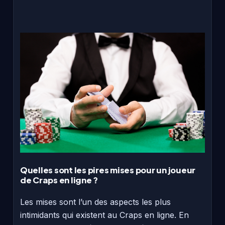
Quelles sont les pires mises pour un joueur
de Craps en ligne ?
Les mises sont l’un des aspects les plus
intimidants qui existent au Craps en ligne. En