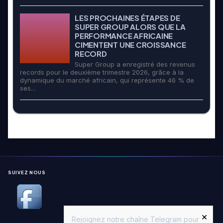
LES PROCHAINES ÉTAPES DE
SUPER GROUP ALORS QUE LA
PERFORMANCE AFRICAINE
CIMENTENT UNE CROISSANCE
RECORD
Super Group a enregistré des revenus
records pour le deuxième trimestre 2026, grâce à la
dynamique du marché africain, qui représente 46 % de
ses...
SUIVEZ NOUS
×
Rejoignez notre chaîne Telegram pour