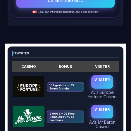
OBTENIR LE BONUS
→
Le jeu peut entraîner une dépendance. Jouez avec modération.
18+
TOP SITES
CASINO
BONUS
VISITER
VISITER
10€ gratuits ou 15
Tours Gratuits
Avis Europe
Fortune Casino
VISITER
2 000 € + 35 Free
Spins ou 50 % de
cashback
Avis Mr Baron
Casino