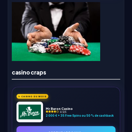
casino craps
✨ CASINO DU MOIS
Mr Baron Casino
4.5/5
2 000 € + 35 Free Spins ou 50 % de cashback